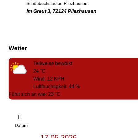
Schönbuchstadion Pliezhausen
Im Greut 3, 72124 Pliezhausen
Wetter
Teilweise bewölkt
24
°C
Wind:
12
KPH
Luftfeuchtigkeit:
44
%
Fühlt sich an wie:
23
°C
Datum
17.05.2026