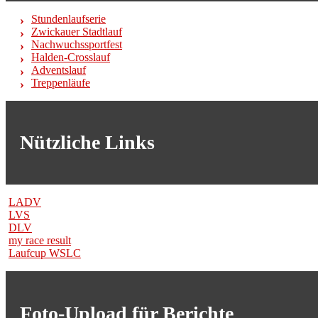
Stundenlaufserie
Zwickauer Stadtlauf
Nachwuchssportfest
Halden-Crosslauf
Adventslauf
Treppenläufe
Nützliche Links
LADV
LVS
DLV
my race result
Laufcup WSLC
Foto-Upload für Berichte