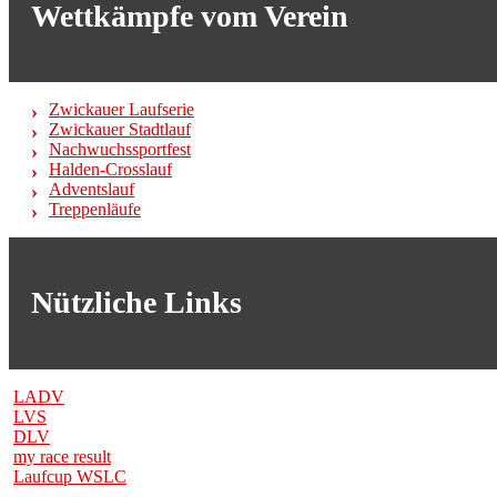
Wettkämpfe vom Verein
Zwickauer Laufserie
Zwickauer Stadtlauf
Nachwuchssportfest
Halden-Crosslauf
Adventslauf
Treppenläufe
Nützliche Links
LADV
LVS
DLV
my race result
Laufcup WSLC