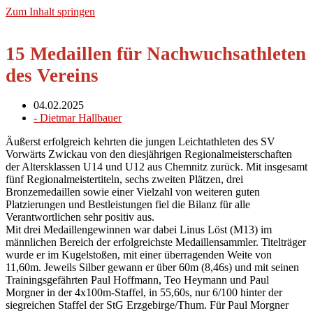
Zum Inhalt springen
15 Medaillen für Nachwuchsathleten
des Vereins
04.02.2025
-
Dietmar Hallbauer
Äußerst erfolgreich kehrten die jungen Leichtathleten des SV
Vorwärts Zwickau von den diesjährigen Regionalmeisterschaften
der Altersklassen U14 und U12 aus Chemnitz zurück. Mit insgesamt
fünf Regionalmeistertiteln, sechs zweiten Plätzen, drei
Bronzemedaillen sowie einer Vielzahl von weiteren guten
Platzierungen und Bestleistungen fiel die Bilanz für alle
Verantwortlichen sehr positiv aus.
Mit drei Medaillengewinnen war dabei Linus Löst (M13) im
männlichen Bereich der erfolgreichste Medaillensammler. Titelträger
wurde er im Kugelstoßen, mit einer überragenden Weite von
11,60m. Jeweils Silber gewann er über 60m (8,46s) und mit seinen
Trainingsgefährten Paul Hoffmann, Teo Heymann und Paul
Morgner in der 4x100m-Staffel, in 55,60s, nur 6/100 hinter der
siegreichen Staffel der StG Erzgebirge/Thum. Für Paul Morgner