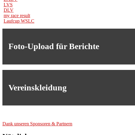
LVS
DLV
my race result
Laufcup WSLC
Foto-Upload für Berichte
Vereinskleidung
Dank unse­ren Spon­so­ren & Part­nern