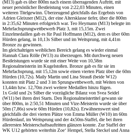
(M13) gab es über 800m nach einem überragenden Auftritt, mit
neuer persönlicher Bestleistung von 2:22,03 Minuten, einen
weiteren Titelgewinn. Überzeugend gleichfalls das Ergebnis von
Adrien Gleixner (M12), der eine Altersklasse tiefer, über die 800m
in 2:35,62 Minuten erfolgreich war. Teo Heymann (M13) belegte im
Mehrfachsprungwettbewerb Platz 3, mit 15,15m. Zwei
Einzelmedaillen gab es für Paul Hoffmann (M12), dem es über 60m
Hürden gelang, in 10,13s Silber und im Weitsprung, mit 4,41m
Bronze zu gewinnen.
Im gleichaltrigen weiblichen Bereich gelang es wieder einmal
Hannah Clara Rölle (W13) zu überzeugen. Mit durchweg neuen
Bestleistungen wurde sie mit einer Weite von 10,58m
Regionalmeisterin im Kugelstoßen. Bronze gab es für sie im
Mehrfachsprung, mit 15,12m sowie einen vierten Platz über die 60m
Hürden (10,72s). Maily Martin und Lina Strauß (beide W12)
konnten mit Platz 2 und 3 im Sprungwettbewerb, mit Weiten von
13,44m bzw. 12,70m zwei weitere Medaillen hinzu fügen.
1x Gold und 2x Silber die vorzügliche Bilanz von Svea Seidel
(W11) bei ihren drei Starts. Den Regionalmeistertitel gewann sie
über 800m, in 2:50,51 Minuten und Vize-Meisterin wurde sie über
50m (7,86s) sowie 60m Hürden (10,82s). Erwähnenswert sind
gleichfalls die drei vierten Plätze von Emma Müller (W10) im 60m
Hürdenlauf, im Weitsprung und der 4x50m-Staffel, die bei ihren
allerersten Meisterschaftsauftritten glänzen konnte. Zur Staffel der
WK U12 gehörten weiterhin Zoe‘ Hempel, Stella Steckel und Anna