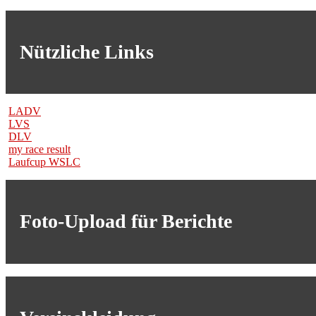
Nützliche Links
LADV
LVS
DLV
my race result
Laufcup WSLC
Foto-Upload für Berichte