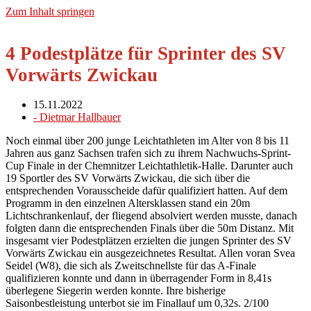
Zum Inhalt springen
4 Podestplätze für Sprinter des SV
Vorwärts Zwickau
15.11.2022
-
Dietmar Hallbauer
Noch einmal über 200 junge Leichtathleten im Alter von 8 bis 11
Jahren aus ganz Sachsen trafen sich zu ihrem Nachwuchs-Sprint-
Cup Finale in der Chemnitzer Leichtathletik-Halle. Darunter auch
19 Sportler des SV Vorwärts Zwickau, die sich über die
entsprechenden Vorausscheide dafür qualifiziert hatten. Auf dem
Programm in den einzelnen Altersklassen stand ein 20m
Lichtschrankenlauf, der fliegend absolviert werden musste, danach
folgten dann die entsprechenden Finals über die 50m Distanz. Mit
insgesamt vier Podestplätzen erzielten die jungen Sprinter des SV
Vorwärts Zwickau ein ausgezeichnetes Resultat. Allen voran Svea
Seidel (W8), die sich als Zweitschnellste für das A-Finale
qualifizieren konnte und dann in überragender Form in 8,41s
überlegene Siegerin werden konnte. Ihre bisherige
Saisonbestleistung unterbot sie im Finallauf um 0,32s. 2/100