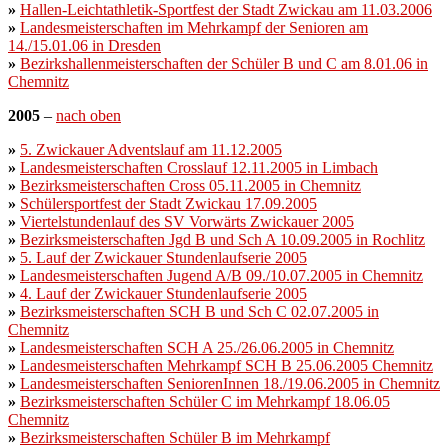
»
Hallen-Leichtathletik-Sportfest der Stadt Zwickau am 11.03.2006
»
Landesmeisterschaften im Mehrkampf der Senioren am
14./15.01.06 in
Dresden
»
Bezirkshallenmeisterschaften der Schüler B und C am 8.01.06 in
Chemnitz
2005
–
nach oben
»
5. Zwickauer Adventslauf am 11.12.2005
»
Landesmeisterschaften Crosslauf 12.11.2005 in Limbach
»
Bezirksmeisterschaften Cross 05.11.2005 in Chemnitz
»
Schülersportfest der Stadt Zwickau 17.09.2005
»
Viertelstundenlauf des SV Vorwärts Zwickauer 2005
»
Bezirksmeisterschaften Jgd B und Sch A 10.09.2005 in Rochlitz
»
5. Lauf der Zwickauer Stundenlaufserie 2005
»
Landesmeisterschaften Jugend A/B 09./10.07.2005 in Chemnitz
»
4. Lauf der Zwickauer Stundenlaufserie 2005
»
Bezirksmeisterschaften SCH B und Sch C 02.07.2005 in
Chemnitz
»
Landesmeisterschaften SCH A 25./26.06.2005 in Chemnitz
»
Landesmeisterschaften Mehrkampf SCH B 25.06.2005 Chemnitz
»
Landesmeisterschaften SeniorenInnen 18./19.06.2005 in Chemnitz
»
Bezirksmeisterschaften Schüler C im Mehrkampf 18.06.05
Chemnitz
»
Bezirksmeisterschaften Schüler B im Mehrkampf