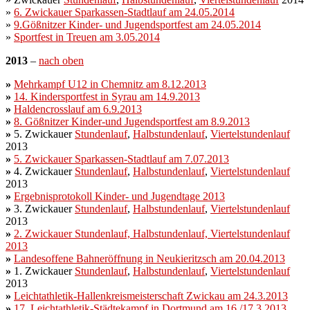
»
6. Zwickauer Sparkassen-Stadtlauf am 24.05.2014
»
9.Gößnitzer Kinder- und Jugendsportfest am 24.05.2014
»
Sportfest in Treuen am 3.05.2014
2013
–
nach oben
»
Mehrkampf U12 in Chemnitz am 8.12.2013
»
14. Kindersportfest in Syrau am 14.9.2013
»
Haldencrosslauf am 6.9.2013
»
8. Gößnitzer Kinder-und Jugendsportfest am 8.9.2013
»
5. Zwickauer
Stundenlauf
,
Halbstundenlauf
,
Viertelstundenlauf
2013
»
5. Zwickauer Sparkassen-Stadtlauf am 7.07.2013
»
4. Zwickauer
Stundenlauf
,
Halbstundenlauf
,
Viertelstundenlauf
2013
»
Ergebnisprotokoll Kinder- und Jugendtage 2013
»
3. Zwickauer
Stundenlauf
,
Halbstundenlauf
,
Viertelstundenlauf
2013
»
2. Zwickauer Stundenlauf, Halbstundenlauf, Viertelstundenlauf
2013
»
Landesoffene Bahneröffnung in Neukieritzsch am 20.04.2013
»
1. Zwickauer
Stundenlauf
,
Halbstundenlauf
,
Viertelstundenlauf
2013
»
Leichtathletik-Hallenkreismeisterschaft Zwickau am 24.3.2013
»
17. Leichtathletik-Städtekampf in Dortmund am 16./17.3.2013