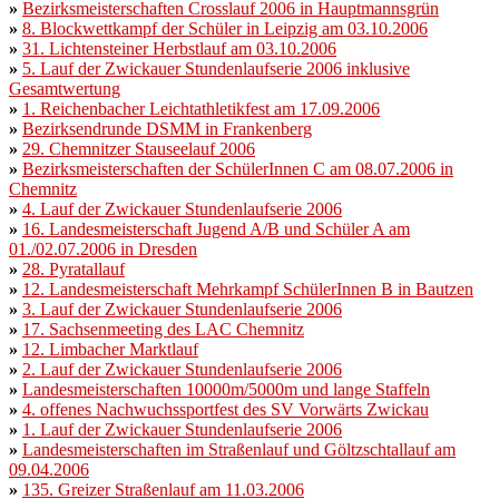
»
Bezirksmeisterschaften Crosslauf 2006 in Hauptmannsgrün
»
8. Blockwettkampf der Schüler in Leipzig am 03.10.2006
»
31. Lichtensteiner Herbstlauf am 03.10.2006
»
5. Lauf der Zwickauer Stundenlaufserie 2006 inklusive
Gesamtwertung
»
1. Reichenbacher Leichtathletikfest am 17.09.2006
»
Bezirksendrunde DSMM in Frankenberg
»
29. Chemnitzer Stauseelauf 2006
»
Bezirksmeisterschaften der SchülerInnen C am 08.07.2006 in
Chemnitz
»
4. Lauf der Zwickauer Stundenlaufserie 2006
»
16. Landesmeisterschaft Jugend A/B und Schüler A am
01./02.07.2006
in Dresden
»
28. Pyratallauf
»
12. Landesmeisterschaft Mehrkampf SchülerInnen B in Bautzen
»
3. Lauf der Zwickauer Stundenlaufserie 2006
»
17. Sachsenmeeting des LAC Chemnitz
»
12. Limbacher Marktlauf
»
2. Lauf der Zwickauer Stundenlaufserie 2006
»
Landesmeisterschaften 10000m/5000m und lange Staffeln
»
4. offenes Nachwuchssportfest des SV Vorwärts Zwickau
»
1. Lauf der Zwickauer Stundenlaufserie 2006
»
Landesmeisterschaften im Straßenlauf und Göltzschtallauf am
09.04.2006
»
135. Greizer Straßenlauf am 11.03.2006