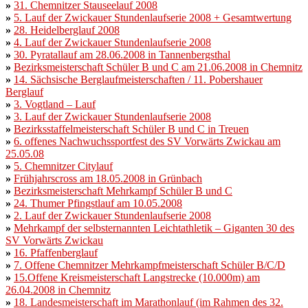
»
31. Chemnitzer Stauseelauf 2008
»
5. Lauf der Zwickauer Stundenlaufserie 2008 + Gesamtwertung
»
28. Heidelberglauf 2008
»
4. Lauf der Zwickauer Stundenlaufserie 2008
»
30. Pyratallauf am 28.06.2008 in Tannenbergsthal
»
Bezirksmeisterschaft Schüler B und C am 21.06.2008 in Chemnitz
»
14. Sächsische Berglaufmeisterschaften / 11. Pobershauer
Berglauf
»
3. Vogtland – Lauf
»
3. Lauf der Zwickauer Stundenlaufserie 2008
»
Bezirksstaffelmeisterschaft Schüler B und C in Treuen
»
6. offenes Nachwuchssportfest des SV Vorwärts Zwickau am
25.05.08
»
5. Chemnitzer Citylauf
»
Frühjahrscross am 18.05.2008 in Grünbach
»
Bezirksmeisterschaft Mehrkampf Schüler B und C
»
24. Thumer Pfingstlauf am 10.05.2008
»
2. Lauf der Zwickauer Stundenlaufserie 2008
»
Mehrkampf der selbsternannten Leichtathletik – Giganten 30 des
SV
Vorwärts Zwickau
»
16. Pfaffenberglauf
»
7. Offene Chemnitzer Mehrkampfmeisterschaft Schüler B/C/D
»
15.Offene Kreismeisterschaft Langstrecke (10.000m) am
26.04.2008 in
Chemnitz
»
18. Landesmeisterschaft im Marathonlauf (im Rahmen des 32.