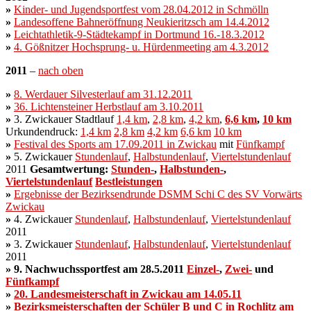
»
Kinder- und Jugendsportfest vom 28.04.2012 in Schmölln
»
Landesoffene Bahneröffnung Neukieritzsch am 14.4.2012
»
Leichtathletik-9-Städtekampf in Dortmund 16.-18.3.2012
»
4. Gößnitzer Hochsprung- u. Hürdenmeeting am 4.3.2012
2011
–
nach oben
»
8. Werdauer Silvesterlauf am 31.12.2011
»
36. Lichtensteiner Herbstlauf am 3.10.2011
»
3. Zwickauer Stadtlauf
1,4 km
,
2,8 km
,
4,2 km
,
6,6 km
,
10 km
Urkundendruck:
1,4 km
2,8 km
4,2 km
6,6 km
10 km
»
Festival des Sports am 17.09.2011 in Zwickau
mit
Fünfkampf
»
5. Zwickauer
Stundenlauf
,
Halbstundenlauf
,
Viertelstundenlauf
2011
Gesamtwertung:
Stunden-
,
Halbstunden-
,
Viertelstundenlauf
Bestleistungen
»
Ergebnisse der Bezirksendrunde DSMM Schi C des SV Vorwärts
Zwickau
»
4. Zwickauer
Stundenlauf
,
Halbstundenlauf
,
Viertelstundenlauf
2011
»
3. Zwickauer
Stundenlauf
,
Halbstundenlauf
,
Viertelstundenlauf
2011
»
9. Nachwuchssportfest am 28.5.2011
Einzel-
,
Zwei-
und
Fünfkampf
»
20. Landesmeisterschaft in Zwickau am 14.05.11
»
Bezirksmeisterschaften der Schüler B und C in Rochlitz am