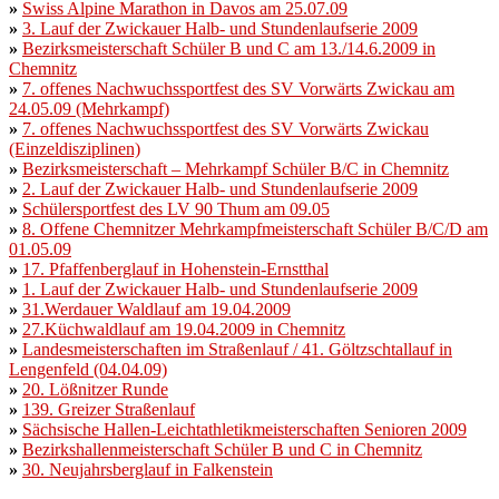
»
Swiss Alpine Marathon in Davos am 25.07.09
»
3. Lauf der Zwickauer Halb- und Stundenlaufserie 2009
»
Bezirksmeisterschaft Schüler B und C am 13./14.6.2009 in
Chemnitz
»
7. offenes Nachwuchssportfest des SV Vorwärts Zwickau am
24.05.09
(Mehrkampf)
»
7. offenes Nachwuchssportfest des SV Vorwärts Zwickau
(Einzeldisziplinen)
»
Bezirksmeisterschaft – Mehrkampf Schüler B/C in Chemnitz
»
2. Lauf der Zwickauer Halb- und Stundenlaufserie 2009
»
Schülersportfest des LV 90 Thum am 09.05
»
8. Offene Chemnitzer Mehrkampfmeisterschaft Schüler B/C/D am
01.05.09
»
17. Pfaffenberglauf in Hohenstein-Ernstthal
»
1. Lauf der Zwickauer Halb- und Stundenlaufserie 2009
»
31.Werdauer Waldlauf am 19.04.2009
»
27.Küchwaldlauf am 19.04.2009 in Chemnitz
»
Landesmeisterschaften im Straßenlauf / 41. Göltzschtallauf in
Lengenfeld (04.04.09)
»
20. Lößnitzer Runde
»
139. Greizer Straßenlauf
»
Sächsische Hallen-Leichtathletikmeisterschaften Senioren 2009
»
Bezirkshallenmeisterschaft Schüler B und C in Chemnitz
»
30. Neujahrsberglauf in Falkenstein