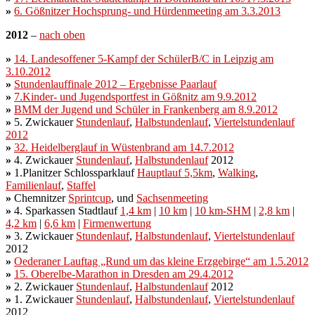
»
6. Gößnitzer Hochsprung- und Hürdenmeeting am 3.3.2013
2012
–
nach oben
»
14. Landesoffener 5-Kampf der SchülerB/C in Leipzig am
3.10.2012
»
Stundenlauffinale 2012 – Ergebnisse Paarlauf
»
7.Kinder- und Jugendsportfest in Gößnitz am 9.9.2012
»
BMM der Jugend und Schüler in Frankenberg am 8.9.2012
»
5. Zwickauer
Stundenlauf
,
Halbstundenlauf
,
Viertelstundenlauf
2012
»
32. Heidelberglauf in Wüstenbrand am 14.7.2012
»
4. Zwickauer
Stundenlauf
,
Halbstundenlauf
2012
»
1.Planitzer Schlossparklauf
Hauptlauf 5,5km
,
Walking
,
Familienlauf
,
Staffel
»
Chemnitzer
Sprintcup
, und
Sachsenmeeting
»
4. Sparkassen Stadtlauf
1,4 km
|
10 km
|
10 km-SHM
|
2,8 km
|
4,2 km
|
6,6 km
|
Firmenwertung
»
3. Zwickauer
Stundenlauf
,
Halbstundenlauf
,
Viertelstundenlauf
2012
»
Oederaner Lauftag „Rund um das kleine Erzgebirge“ am 1.5.2012
»
15. Oberelbe-Marathon in Dresden am 29.4.2012
»
2. Zwickauer
Stundenlauf
,
Halbstundenlauf
2012
»
1. Zwickauer
Stundenlauf
,
Halbstundenlauf
,
Viertelstundenlauf
2012