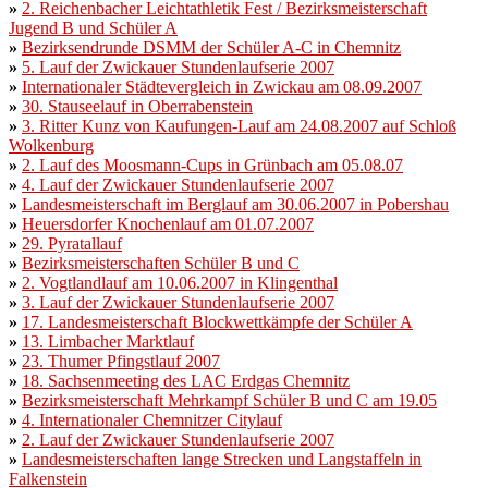
»
2. Reichenbacher Leichtathletik Fest / Bezirksmeisterschaft
Jugend B
und Schüler A
»
Bezirksendrunde DSMM der Schüler A-C in Chemnitz
»
5. Lauf der Zwickauer Stundenlaufserie 2007
»
Internationaler Städtevergleich in Zwickau am 08.09.2007
»
30. Stauseelauf in Oberrabenstein
»
3. Ritter Kunz von Kaufungen-Lauf am 24.08.2007 auf Schloß
Wolkenburg
»
2. Lauf des Moosmann-Cups in Grünbach am 05.08.07
»
4. Lauf der Zwickauer Stundenlaufserie 2007
»
Landesmeisterschaft im Berglauf am 30.06.2007 in Pobershau
»
Heuersdorfer Knochenlauf am 01.07.2007
»
29. Pyratallauf
»
Bezirksmeisterschaften Schüler B und C
»
2. Vogtlandlauf am 10.06.2007 in Klingenthal
»
3. Lauf der Zwickauer Stundenlaufserie 2007
»
17. Landesmeisterschaft Blockwettkämpfe der Schüler A
»
13. Limbacher Marktlauf
»
23. Thumer Pfingstlauf 2007
»
18. Sachsenmeeting des LAC Erdgas Chemnitz
»
Bezirksmeisterschaft Mehrkampf Schüler B und C am 19.05
»
4. Internationaler Chemnitzer Citylauf
»
2. Lauf der Zwickauer Stundenlaufserie 2007
»
Landesmeisterschaften lange Strecken und Langstaffeln in
Falkenstein