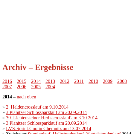
Archiv – Ergebnisse
2016
–
2015
–
2014
–
2013
–
2012
–
2011
–
2010
–
2009
–
2008
–
2007
–
2006
–
2005
–
2004
2014
–
nach oben
»
2. Haldencrosslauf am 9.10.2014
»
3.Planitzer Schlossparklauf am 20.09.2014
»
39. Lichtensteiner Herbstcrosslauf am 3.10.2014
»
3.Planitzer Schlossparklauf am 20.09.2014
»
LVS-Sprint-Cup in Chemnitz am 13.07.2014
» Zwickauer
Stundenlauf
,
Halbstundenlauf
,
Viertelstundenlauf
2014