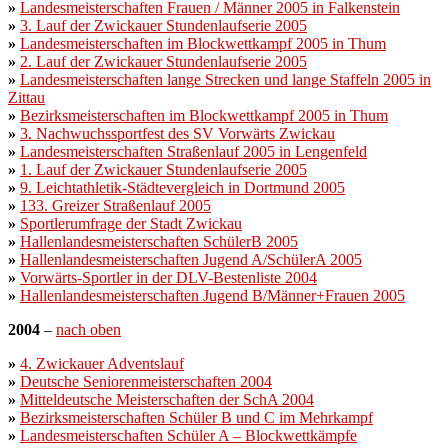
»
Landesmeisterschaften Frauen / Männer 2005 in Falkenstein
»
3. Lauf der Zwickauer Stundenlaufserie 2005
»
Landesmeisterschaften im Blockwettkampf 2005 in Thum
»
2. Lauf der Zwickauer Stundenlaufserie 2005
»
Landesmeisterschaften lange Strecken und lange Staffeln 2005 in
Zittau
»
Bezirksmeisterschaften im Blockwettkampf 2005 in Thum
»
3. Nachwuchssportfest des SV Vorwärts Zwickau
»
Landesmeisterschaften Straßenlauf 2005 in Lengenfeld
»
1. Lauf der Zwickauer Stundenlaufserie 2005
»
9. Leichtathletik-Städtevergleich in Dortmund 2005
»
133. Greizer Straßenlauf 2005
»
Sportlerumfrage der Stadt Zwickau
»
Hallenlandesmeisterschaften SchülerB 2005
»
Hallenlandesmeisterschaften Jugend A/SchülerA 2005
»
Vorwärts-Sportler in der DLV-Bestenliste 2004
»
Hallenlandesmeisterschaften Jugend B/Männer+Frauen 2005
2004
–
nach oben
»
4. Zwickauer Adventslauf
»
Deutsche Seniorenmeisterschaften 2004
»
Mitteldeutsche Meisterschaften der SchA 2004
»
Bezirksmeisterschaften Schüler B und C im Mehrkampf
»
Landesmeisterschaften Schüler A – Blockwettkämpfe