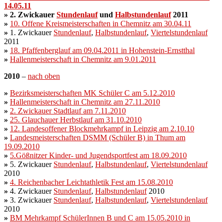
14.05.11
»
2. Zwickauer
Stundenlauf
und
Halbstundenlauf
2011
»
10. Offene Kreismeisterschaften in Chemnitz am 30.04.11
»
1. Zwickauer
Stundenlauf
,
Halbstundenlauf
,
Viertelstundenlauf
2011
»
18. Pfaffenberglauf am 09.04.2011 in Hohenstein-Ernstthal
»
Hallenmeisterschaft in Chemnitz am 9.01.2011
2010
–
nach oben
»
Bezirksmeisterschaften MK Schüler C am 5.12.2010
»
Hallenmeisterschaft in Chemnitz am 27.11.2010
»
2. Zwickauer Stadtlauf am 7.11.2010
»
25. Glauchauer Herbstlauf am 31.10.2010
»
12. Landesoffener Blockmehrkampf in Leipzig am 2.10.10
»
Landesmeisterschaften DSMM (Schüler B) in Thum am
19.09.2010
»
5.Gößnitzer Kinder- und Jugendsportfest am 18.09.2010
»
5. Zwickauer
Stundenlauf
,
Halbstundenlauf
,
Viertelstundenlauf
2010
»
4. Reichenbacher Leichtathletik Fest am 15.08.2010
»
4. Zwickauer
Stundenlauf
,
Halbstundenlauf
2010
»
3. Zwickauer
Stundenlauf
,
Halbstundenlauf
,
Viertelstundenlauf
2010
»
BM Mehrkampf SchülerInnen B und C am 15.05.2010 in