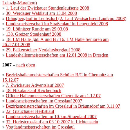
Leipzig-
Marathon)
»
1. Lauf der Zwickauer Stundenlaufserie 2008
»
30. Werdauer Waldlauf am 13.04.2008
»
Drängberglauf in Leubsdorf (2. Lauf Westsachsen-Laufcup 2008)
»
Landesmeisterschaft im Straßenlauf in Lengenfeld 2008
»
19. Lößnitzer Runde am 29.03.08
»
138. Greizer Straßenlauf 2008
»
18. LM Halle Jgd. A und B / 16. LM Halle Senioren am
26./27.01.2008
»
29. Falkensteiner Neujahrsberglauf 2008
»
Landeshallenmeisterschaften am 12.01.2008 in Dresden
2007
–
nach oben
»
Bezirkshallenmeisterschaften Schüler B/C in Chemnitz am
15.12.07
»
7. Zwickauer Adventslauf 2007
»
18. Nikolauslauf Reichenbach
»
Offene Hallenmeisterschaften Chemnitz am 1.12.07
»
Landesmeisterschaften im Crosslauf 2007
»
Bezirksmeisterschaften im Crosslauf in Bräunsdorf am 3.11.07
»
22. Glauchauer Herbstlauf
»
Landesmeisterschaften im 10-km-Straenlauf 2007
»
32. Herbstcrosslauf am 03.10.2007 in Lichtenstein
»
Vogtlandmeisterschaften im Crosslaul