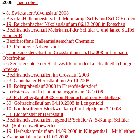
2008
–
nach oben
»
8. Zwickauer Adventslauf 2008
»
Bezirks-Hallenmeisterschaft Mehrkampf SchB und SchC Hürden
»
19. Reichenbacher Nikolauslauf am 06.12.2008 in Rotschau
»
Bezirksmeisterschaft Mehrkampf der Schüler C und lange Staffel
Schüler B
»
Bezirksoffene Hallenmeisterschaft Chemnitz
»
17. Freiberger Adventslauf
»
Landesmeisterschaft im Crosslauf am 15.11.2008 in Limbach-
Oberfrohna
»
6.Seniorenspiele der Stadt Zwickau in der Leichtathletik (Lange
Strecke)
»
Bezirksmeisterschaften im Crosslauf 2008
»
23. Glauchauer Herbstlauf am 26.10.2008
»
18. Röhrgrabenlauf 2008 in Ehrenfriedersdorf
»
Herbstcrosslauf in Hauptmannsgrün am 18.10.08
»
22. Fichtelberglauf 2008 von Neudorf auf den Fichtelberg
»
39. Göltzschtallauf am 04.10.2008 in Lengenfeld
»
10. Landesoffener Blockwettkampf in Leipzig am 3.10.08
»
33. Lichtensteiner Herbstlauf
»
Bezirksmeisterschaften Jugend B/Schüler A; 5-Kampf Schüler
B/C
(Rahmenwettbewerb)
»
19. Herbstkammlauf am 14.09.2008 in Klingenthal – Mühlleithen
»
Zschopautallauf am 11.09.2008