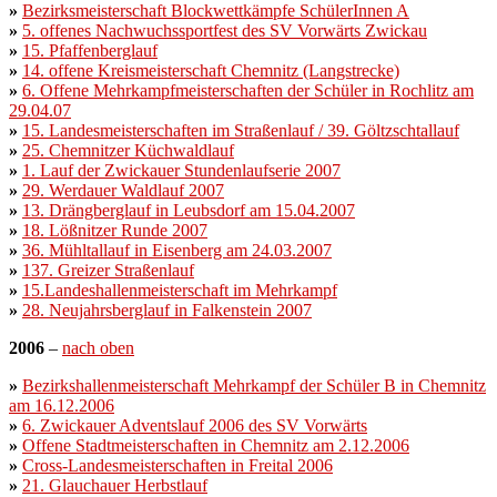
»
Bezirksmeisterschaft Blockwettkämpfe SchülerInnen A
»
5. offenes Nachwuchssportfest des SV Vorwärts Zwickau
»
15. Pfaffenberglauf
»
14. offene Kreismeisterschaft Chemnitz (Langstrecke)
»
6. Offene Mehrkampfmeisterschaften der Schüler in Rochlitz am
29.04.07
»
15. Landesmeisterschaften im Straßenlauf / 39. Göltzschtallauf
»
25. Chemnitzer Küchwaldlauf
»
1. Lauf der Zwickauer Stundenlaufserie 2007
»
29. Werdauer Waldlauf 2007
»
13. Drängberglauf in Leubsdorf am 15.04.2007
»
18. Lößnitzer Runde 2007
»
36. Mühltallauf in Eisenberg am 24.03.2007
»
137. Greizer Straßenlauf
»
15.Landeshallenmeisterschaft im Mehrkampf
»
28. Neujahrsberglauf in Falkenstein 2007
2006
–
nach oben
»
Bezirkshallenmeisterschaft Mehrkampf der Schüler B in Chemnitz
am
16.12.2006
»
6. Zwickauer Adventslauf 2006 des SV Vorwärts
»
Offene Stadtmeisterschaften in Chemnitz am 2.12.2006
»
Cross-Landesmeisterschaften in Freital 2006
»
21. Glauchauer Herbstlauf