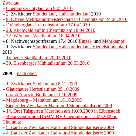
Zwickau
»
Chemnitzer Citylauf am 9.05.2010
»
2. Zwickauer
Stundenlauf
,
Halbstundenlauf
2010
»
9. Offene Mehrkampfmeisterschaft in Chemnitz am 24.04.2010
»
Drängberglauf in Leubsdorf am 17.04.2010
»
28. Küchwaldlauf in Chemnitz am 18.04.2010
»
32. Werdauer Waldlauf am 18.04.2010
»
8. Nachwuchssportfest am 17.4.2010
Einzel-
und
Mehrkampf
»
1. Zwickauer
Stundenlauf
,
Halbstundenlauf
,
Viertelstundenlauf
2010
»
Treuener Stadtlauf am 20.03.2010
»
39. Eisenberger Mühltallauf am 20.03.2010
2009
–
nach oben
»
1. Zwickauer Stadtlauf am 8.11.2009
»
Glauchauer Herbstlauf am 25.10.2009
»
Grand Asics in Berlin am 11.10.2009
»
Magdeburg – Marathon am 18.10.2009
»
Sieger der Zwickauer Halb- und Stundenlaufserie 2009
»
14. Drei Talsperren Marathon am 19.09.2009 in Eibenstock
»
Bezirksendrunde DSMM BV Chemnitz am 12.09.2009 in
Chemnitz
»
5. Lauf der Zwickauer Halb- und Stundenlaufserie 2009
»
4. Lauf der Zwickauer Halb- und Stundenlaufserie 2009