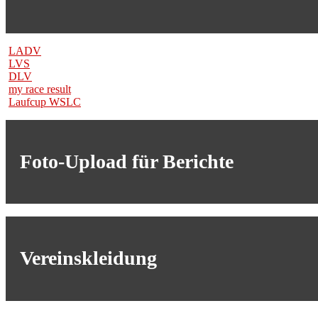
LADV
LVS
DLV
my race result
Laufcup WSLC
Foto-Upload für Berichte
Vereinskleidung