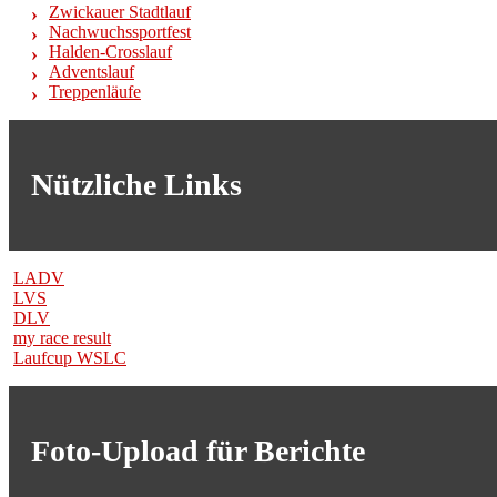
Zwickauer Stadtlauf
Nachwuchssportfest
Halden-Crosslauf
Adventslauf
Treppenläufe
Nützliche Links
LADV
LVS
DLV
my race result
Laufcup WSLC
Foto-Upload für Berichte