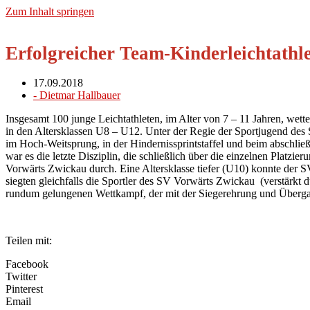
Zum Inhalt springen
Erfolgreicher Team-Kinderleichtathl
17.09.2018
-
Dietmar Hallbauer
Insgesamt 100 junge Leichtathleten, im Alter von 7 – 11 Jahren, w
in den Altersklassen U8 – U12. Unter der Regie der Sportjugend des
im Hoch-Weitsprung, in der Hindernissprintstaffel und beim abschli
war es die letzte Disziplin, die schließlich über die einzelnen Plat
Vorwärts Zwickau durch. Eine Altersklasse tiefer (U10) konnte der
siegten gleichfalls die Sportler des SV Vorwärts Zwickau (verstärkt 
rundum gelungenen Wettkampf, der mit der Siegerehrung und Übergab
Teilen mit:
Facebook
Twitter
Pinterest
Email