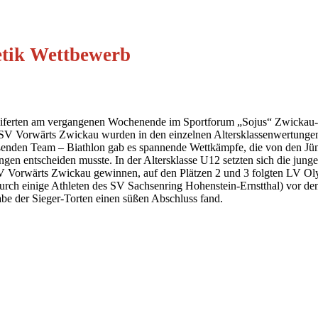
etik Wettbewerb
etteiferten am vergangenen Wochenende im Sportforum „Sojus“ Zwickau
 SV Vorwärts Zwickau wurden in den einzelnen Altersklassenwertungen j
eßenden Team – Biathlon gab es spannende Wettkämpfe, die von den Jün
zierungen entscheiden musste. In der Altersklasse U12 setzten sich di
 SV Vorwärts Zwickau gewinnen, auf den Plätzen 2 und 3 folgten LV 
durch einige Athleten des SV Sachsenring Hohenstein-Ernstthal) vor de
e der Sieger-Torten einen süßen Abschluss fand.