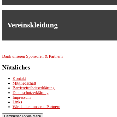
Vereinskleidung
Dank unse­ren Spon­so­ren & Part­nern
Nützliches
Kontakt
Mitgliedschaft
Barrierefreiheitserklärung
Datenschutzerklärung
Impressum
Links
Wir danken unseren Partnern
Hamburger Toggle Menu