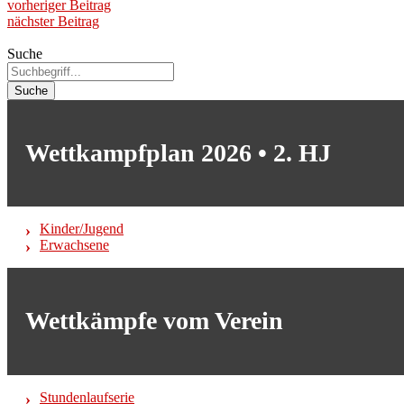
vorheriger Beitrag
nächster Beitrag
Suche
Suche
Wettkampfplan 2026 • 2. HJ
Kinder/Jugend
Erwachsene
Wettkämpfe vom Verein
Stundenlaufserie