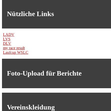
Nützliche Links
LADV
LVS
DLV
my race result
Laufcup WSLC
Foto-Upload für Berichte
Vereinskleidung