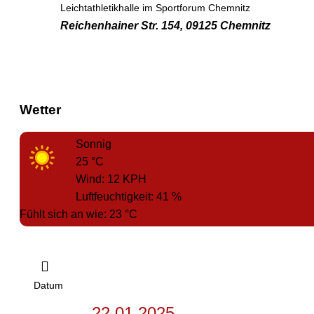
Leichtathletikhalle im Sportforum Chemnitz
Reichenhainer Str. 154, 09125 Chemnitz
Wetter
Sonnig
25
°C
Wind:
12
KPH
Luftfeuchtigkeit:
41
%
Fühlt sich an wie:
23
°C
Datum
22.01.2025