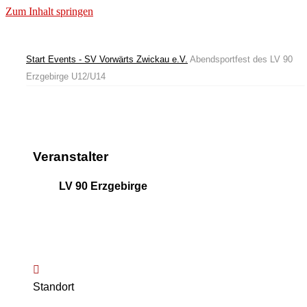
Zum Inhalt springen
Start
Events - SV Vorwärts Zwickau e.V.
Abendsportfest des LV 90
Erzgebirge U12/U14
Veranstalter
LV 90 Erzgebirge
Standort