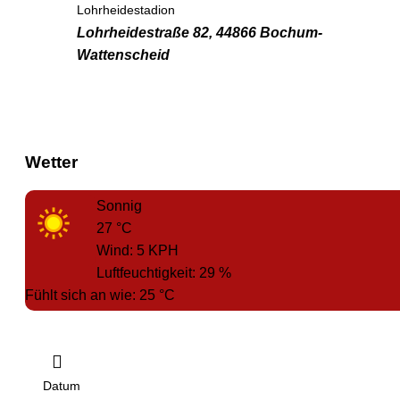
Lohrheidestadion
Lohrheidestraße 82, 44866 Bochum-
Wattenscheid
Wetter
Sonnig
27
°C
Wind:
5
KPH
Luftfeuchtigkeit:
29
%
Fühlt sich an wie:
25
°C
Datum