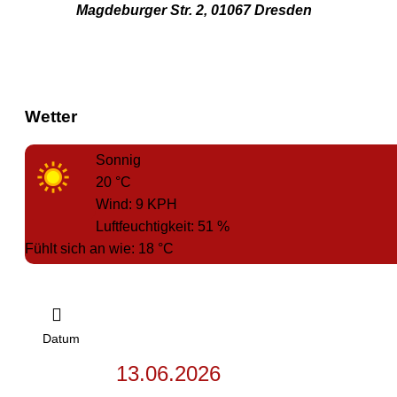
Magdeburger Str. 2, 01067 Dresden
Wetter
Sonnig
20
°C
Wind:
9
KPH
Luftfeuchtigkeit:
51
%
Fühlt sich an wie:
18
°C
Datum
13.06.2026