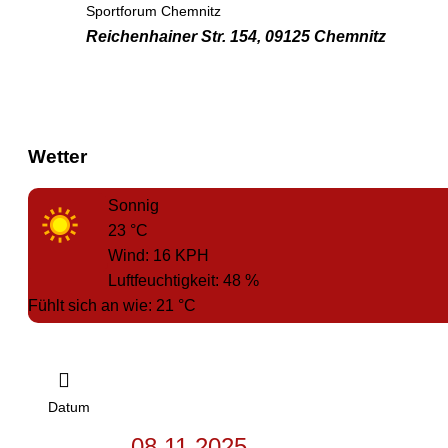
Sportforum Chemnitz
Reichenhainer Str. 154, 09125 Chemnitz
Wetter
Sonnig
23
°C
Wind:
16
KPH
Luftfeuchtigkeit:
48
%
Fühlt sich an wie:
21
°C
Datum
08.11.2025