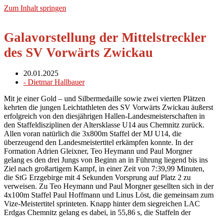
Zum Inhalt springen
Galavorstellung der Mittelstreckler
des SV Vorwärts Zwickau
20.01.2025
-
Dietmar Hallbauer
Mit je einer Gold – und Silbermedaille sowie zwei vierten Plätzen
kehrten die jungen Leichtathleten des SV Vorwärts Zwickau äußerst
erfolgreich von den diesjährigen Hallen-Landesmeisterschaften in
den Staffeldisziplinen der Altersklasse U14 aus Chemnitz zurück.
Allen voran natürlich die 3x800m Staffel der MJ U14, die
überzeugend den Landesmeistertitel erkämpfen konnte. In der
Formation Adrien Gleixner, Teo Heymann und Paul Morgner
gelang es den drei Jungs von Beginn an in Führung liegend bis ins
Ziel nach großartigem Kampf, in einer Zeit von 7:39,99 Minuten,
die StG Erzgebirge mit 4 Sekunden Vorsprung auf Platz 2 zu
verweisen. Zu Teo Heymann und Paul Morgner gesellten sich in der
4x100m Staffel Paul Hoffmann und Linus Löst, die gemeinsam zum
Vize-Meistertitel sprinteten. Knapp hinter dem siegreichen LAC
Erdgas Chemnitz gelang es dabei, in 55,86 s, die Staffeln der