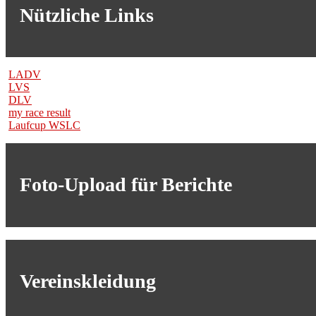
Nützliche Links
LADV
LVS
DLV
my race result
Laufcup WSLC
Foto-Upload für Berichte
Vereinskleidung