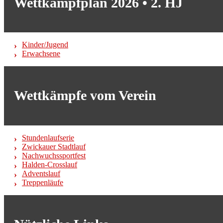
Wettkampfplan 2026 • 2. HJ
Kinder/Jugend
Erwachsene
Wettkämpfe vom Verein
Stundenlaufserie
Zwickauer Stadtlauf
Nachwuchssportfest
Halden-Crosslauf
Adventslauf
Treppenläufe