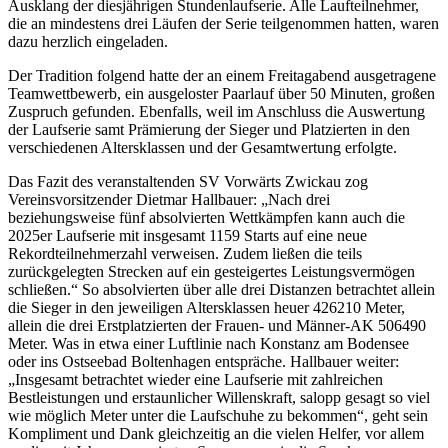
Ausklang der diesjährigen Stundenlaufserie. Alle Laufteilnehmer,
die an mindestens drei Läufen der Serie teilgenommen hatten, waren
dazu herzlich eingeladen.
Der Tradition folgend hatte der an einem Freitagabend ausgetragene
Teamwettbewerb, ein ausgeloster Paarlauf über 50 Minuten, großen
Zuspruch gefunden. Ebenfalls, weil im Anschluss die Auswertung
der Laufserie samt Prämierung der Sieger und Platzierten in den
verschiedenen Altersklassen und der Gesamtwertung erfolgte.
Das Fazit des veranstaltenden SV Vorwärts Zwickau zog
Vereinsvorsitzender Dietmar Hallbauer: „Nach drei
beziehungsweise fünf absolvierten Wettkämpfen kann auch die
2025er Laufserie mit insgesamt 1159 Starts auf eine neue
Rekordteilnehmerzahl verweisen. Zudem ließen die teils
zurückgelegten Strecken auf ein gesteigertes Leistungsvermögen
schließen.“ So absolvierten über alle drei Distanzen betrachtet allein
die Sieger in den jeweiligen Altersklassen heuer 426210 Meter,
allein die drei Erstplatzierten der Frauen- und Männer-AK 506490
Meter. Was in etwa einer Luftlinie nach Konstanz am Bodensee
oder ins Ostseebad Boltenhagen entspräche. Hallbauer weiter:
„Insgesamt betrachtet wieder eine Laufserie mit zahlreichen
Bestleistungen und erstaunlicher Willenskraft, salopp gesagt so viel
wie möglich Meter unter die Laufschuhe zu bekommen“, geht sein
Kompliment und Dank gleichzeitig an die vielen Helfer, vor allem