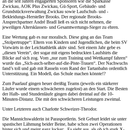
an die seit Jahren engagierten Sponsoren wie die Sparkasse
Zwickau, AOK Plus Zwickau, Gü-Sport, Gebäude- und
Grundstücksverwaltung Zwickau sowie Laufschuh- und -
Bekleidungs-Hersteller Brooks. Der regionale Brooks-
Ansprechpartner André Bradl ließ es sich nicht nehmen, die
jeweiligen Altersklassen- und Gesamtwertungs-Sieger zu ehren.
Eine Wertung gab es nur moralisch. Diese ging an das Team
„Stolpertruppe“: Eltern von Kindern und Jugendlichen, die beim SV
Vorwärts in der Leichtathletik aktiv sind. Seit einem Jahr gebe es
„diesen Verein“, der sogar mit eigens bedruckten Laufshirts die
Blicke auf sich zog. Vom „nur zum Training und Wettkampf fahren“
wurde das „Sich-auch-selber-auf-die-Piste-Trauen“. Der Nachwuchs
fand’s toll und gab mit Rasseln vom Rand der Tartanbahn ordentlich
Unterstützung. Ein Modell, das Schule machen könnte!?
Zum Paarlauf gingen heuer dreißig Teams (jeweils ein stärkerer
Läufer wurde einem schwächeren zugelost) an den Start. Die Besten
der Halb- und Stundenläufe gingen dabei dreimal auf die 10-
Minuten-Distanz. Die mit den schwächeren Leistungen zweimal.
Unter Letzteren auch Charlotte Schweizer-Theodor.
Die Mannichswalderin ist Parasportlerin. Seit Geburt leidet sie unter
spastischer Lähmung beider Beine, habe schon zwei Operationen
hinter sich und meint ganz locker: „Es sieht aus, als ob ich stark X-