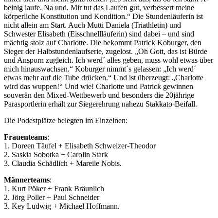
beinig laufe. Na und. Mir tut das Laufen gut, verbessert meine
körperliche Konstitution und Kondition.“ Die Stundenläuferin ist
nicht allein am Start. Auch Mutti Daniela (Triathletin) und
Schwester Elisabeth (Eisschnellläuferin) sind dabei – und sind
mächtig stolz auf Charlotte. Die bekommt Patrick Koburger, den
Sieger der Halbstundenlaufserie, zugelost. „Oh Gott, das ist Bürde
und Ansporn zugleich. Ich werd´ alles geben, muss wohl etwas über
mich hinauswachsen.“ Koburger nimmt´s gelassen: „Ich werd´
etwas mehr auf die Tube drücken.“ Und ist überzeugt: „Charlotte
wird das wuppen!“ Und wie! Charlotte und Patrick gewinnen
souverän den Mixed-Wettbewerb und besonders die 20jährige
Parasportlerin erhält zur Siegerehrung nahezu Stakkato-Beifall.
Die Podestplätze belegten im Einzelnen:
Frauenteams
:
1. Doreen Täufel + Elisabeth Schweizer-Theodor
2. Saskia Sobotka + Carolin Stark
3. Claudia Schädlich + Mareile Nobis.
Männerteams
:
1. Kurt Pöker + Frank Bräunlich
2. Jörg Poller + Paul Schneider
3. Key Ludwig + Michael Hoffmann.