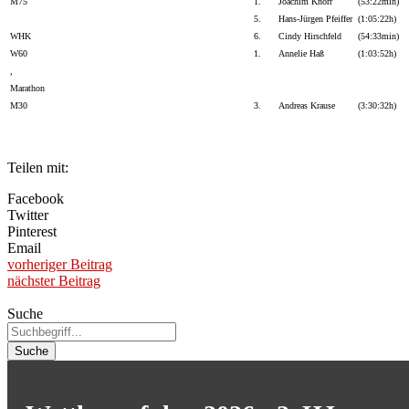
M75
1.
Joachim Knorr
(53:22min)
5.
Hans-Jürgen Pfeiffer
(1:05:22h)
WHK
6.
Cindy Hirschfeld
(54:33min)
W60
1.
Annelie Haß
(1:03:52h)
,
Marathon
M30
3.
Andreas Krause
(3:30:32h)
Teilen mit:
Facebook
Twitter
Pinterest
Email
vorheriger Beitrag
nächster Beitrag
Suche
Suche