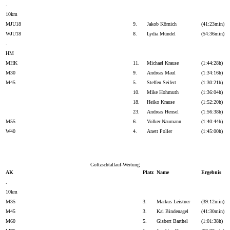
.
10km
MJU18
9.
Jakob Körnich
(41:23min)
WJU18
8.
Lydia Mündel
(54:36min)
.
HM
MHK
11.
Michael Krause
(1:44:28h)
M30
9.
Andreas Maul
(1:34:16h)
M45
5.
Steffen Seifert
(1:30:21h)
10.
Mike Hohmuth
(1:36:04h)
18.
Heiko Krause
(1:52:20h)
23.
Andreas Hensel
(1:56:38h)
M55
6.
Volker Naumann
(1:40:44h)
W40
4.
Anett Poller
(1:45:00h)
Göltzschtallauf-Wertung
AK
Platz
Name
Ergebnis
.
10km
M35
3.
Markus Leistner
(39:12min)
M45
3.
Kai Bindenagel
(41:30min)
M60
5.
Gisbert Barthel
(1:01:38h)