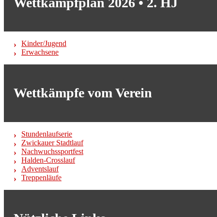
Wettkampfplan 2026 • 2. HJ
Kinder/Jugend
Erwachsene
Wettkämpfe vom Verein
Stundenlaufserie
Zwickauer Stadtlauf
Nachwuchssportfest
Halden-Crosslauf
Adventslauf
Treppenläufe