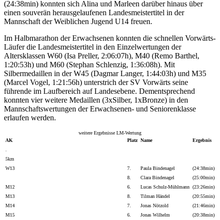
(24:38min) konnten sich Alina und Marleen darüber hinaus über
einen souverän herausgelaufenen Landesmeistertitel in der
Mannschaft der Weiblichen Jugend U14 freuen.
Im Halbmarathon der Erwachsenen konnten die schnellen Vorwärts-
Läufer die Landesmeistertitel in den Einzelwertungen der
Altersklassen W60 (Isa Preller, 2:06:07h), M40 (Remo Barthel,
1:20:53h) und M60 (Stephan Schlenzig, 1:36:08h). Mit
Silbermedaillen in der W45 (Dagmar Langer, 1:44:03h) und M35
(Marcel Vogel, 1:21:56h) unterstrich der SV Vorwärts seine
führende im Laufbereich auf Landesebene. Dementsprechend
konnten vier weitere Medaillen (3xSilber, 1xBronze) in den
Mannschaftswertungen der Erwachsenen- und Seniorenklasse
erlaufen werden.
weitere Ergebnisse LM-Wertung
AK
Platz
Name
Ergebnis
.
5km
W13
7.
Paula Bindenagel
(24:38min)
8.
Clara Bindenagel
(25:00min)
M12
6.
Lucas Schulz-Mühlmann
(23:26min)
M13
8.
Tilman Händel
(20:55min)
M14
7.
Jonas Nötzold
(21:46min)
M15
6.
Jonas Wilhelm
(20:38min)