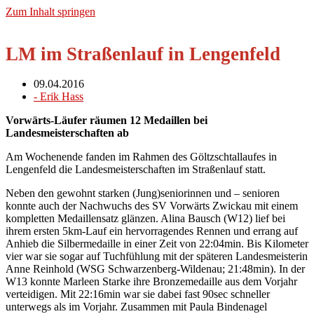
Zum Inhalt springen
LM im Straßenlauf in Lengenfeld
09.04.2016
-
Erik Hass
Vorwärts-Läufer räumen 12 Medaillen bei
Landesmeisterschaften ab
Am Wochenende fanden im Rahmen des Göltzschtallaufes in
Lengenfeld die Landesmeisterschaften im Straßenlauf statt.
Neben den gewohnt starken (Jung)seniorinnen und – senioren
konnte auch der Nachwuchs des SV Vorwärts Zwickau mit einem
kompletten Medaillensatz glänzen. Alina Bausch (W12) lief bei
ihrem ersten 5km-Lauf ein hervorragendes Rennen und errang auf
Anhieb die Silbermedaille in einer Zeit von 22:04min. Bis Kilometer
vier war sie sogar auf Tuchfühlung mit der späteren Landesmeisterin
Anne Reinhold (WSG Schwarzenberg-Wildenau; 21:48min). In der
W13 konnte Marleen Starke ihre Bronzemedaille aus dem Vorjahr
verteidigen. Mit 22:16min war sie dabei fast 90sec schneller
unterwegs als im Vorjahr. Zusammen mit Paula Bindenagel