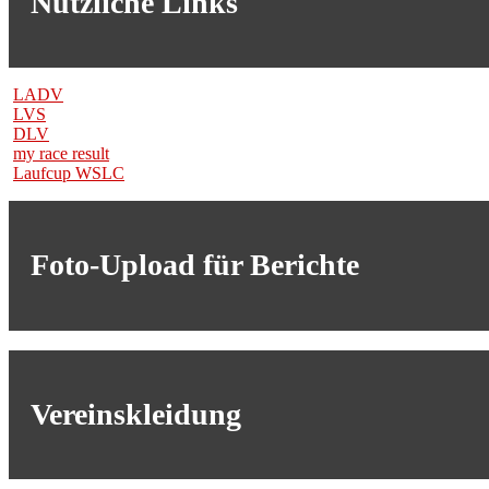
Nützliche Links
LADV
LVS
DLV
my race result
Laufcup WSLC
Foto-Upload für Berichte
Vereinskleidung