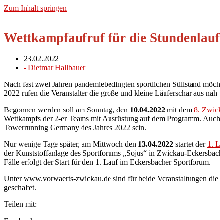
Zum Inhalt springen
Wettkampfaufruf für die Stundenlauf
23.02.2022
-
Dietmar Hallbauer
Nach fast zwei Jahren pandemiebedingten sportlichen Stillstand mö
2022 rufen die Veranstalter die große und kleine Läuferschar aus n
Begonnen werden soll am Sonntag, den
10.04.2022
mit dem
8. Zwic
Wettkampfs der 2-er Teams mit Ausrüstung auf dem Programm. Auch we
Towerrunning Germany des Jahres 2022 sein.
Nur wenige Tage später, am Mittwoch den
13.04.2022
startet der
1. 
der Kunststoffanlage des Sportforums „Sojus“ in Zwickau-Eckersbach,
Fälle erfolgt der Start für den 1. Lauf im Eckersbacher Sportforum.
Unter www.vorwaerts-zwickau.de sind für beide Veranstaltungen die 
geschaltet.
Teilen mit: