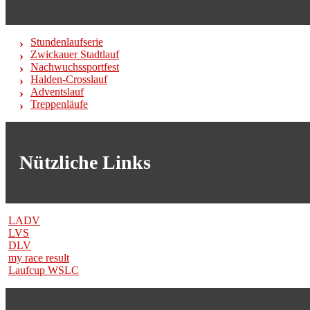
Stundenlaufserie
Zwickauer Stadtlauf
Nachwuchssportfest
Halden-Crosslauf
Adventslauf
Treppenläufe
Nützliche Links
LADV
LVS
DLV
my race result
Laufcup WSLC