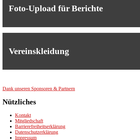
Foto-Upload für Berichte
Vereinskleidung
Dank unse­ren Spon­so­ren & Part­nern
Nützliches
Kontakt
Mitgliedschaft
Barrierefreiheitserklärung
Datenschutzerklärung
Impressum