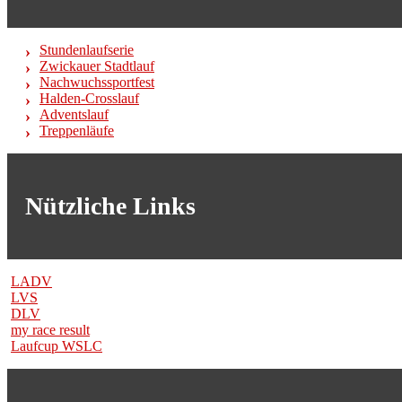
Stundenlaufserie
Zwickauer Stadtlauf
Nachwuchssportfest
Halden-Crosslauf
Adventslauf
Treppenläufe
Nützliche Links
LADV
LVS
DLV
my race result
Laufcup WSLC