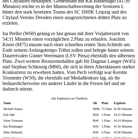
des Citylaufes behaupten. Gemeinsam mit Kai Bindenagel (41:39
Minuten) reichte es in der Mannschaftswertung der Senioren I,
hinter den stark besetzten Teams des SC DHfK Leipzig und des
Citylauf-Vereins Dresden einen ausgezeichneten dritten Platz zu
erzielen.
Isa Preller (W60) gelang es fast genau mit ihrer Vorjahreszeit von
54:31 Minuten einen vorzüglichen 2.Platz zu erlaufen. Joachim
Knorr (M75) musste nach einer schnellen ersten 5km-Schleife am
Ende seinem Anfangstempo Tribut zollen und belegte hinter seinem
Dauerrivalen Günter Werrmann (LSV Pirna) ebenfalls den silbernen
Platz. Zwei weitere Bronzemedaillen gab für Dagmar Langer (W45)
und Stephan Schlenzig (M60), die sich in ihren Altersklassen starker
Konkurrenz zu erwehren hatten. Vom Pech verfolgt war Kerstin
Trommler (W50), die ebenfalls auf Medaillenkurs lag, als ihr
bedauerlicherweise ein anderer Läufer in die Fersen lief und sie
dadurch stürzte.
Alle Ergebnisse im Überblick
Name
AK
Platz
Ergebnis
Michael Krause
MHK
71.Platz
45:06 Minuten
Erik Haß
M30
3.Platz
34:25 Minuten
Sören Trommer
M40
1.Platz
34:24 Minuten
Kai Bindenagel
M45
5.Platz
41:39 Minuten
Mike Hohmuth
M45
6.Platz
42:00 Minuten