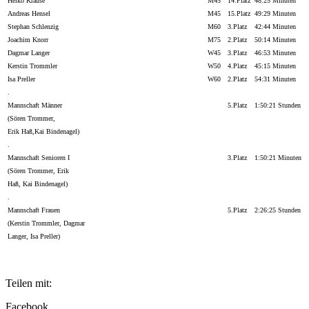
Heiko Krause
M45
14.Platz
48:25 Minuten
Andreas Hensel
M45
15.Platz
49:29 Minuten
Stephan Schlenzig
M60
3.Platz
42:44 Minuten
Joachim Knorr
M75
2.Platz
50:14 Minuten
Dagmar Langer
W45
3.Platz
46:53 Minuten
Kerstin Trommler
W50
4.Platz
45:15 Minuten
Isa Preller
W60
2.Platz
54:31 Minuten
.
Mannschaft Männer
5.Platz
1:50:21 Stunden
(Sören Trommer,
Erik Haß,Kai Bindenagel)
.
Mannschaft Senioren I
3.Platz
1:50:21 Minuten
(Sören Trommer, Erik
Haß, Kai Bindenagel)
.
Mannschaft Frauen
5.Platz
2:26:25 Stunden
(Kerstin Trommler, Dagmar
Langer, Isa Preller)
Teilen mit:
Facebook