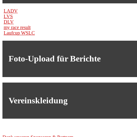
LADV
LVS
DLV
my race result
Laufcup WSLC
Foto-Upload für Berichte
Vereinskleidung