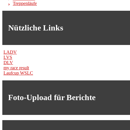
Treppenläufe
Nützliche Links
LADV
LVS
DLV
my race result
Laufcup WSLC
Foto-Upload für Berichte