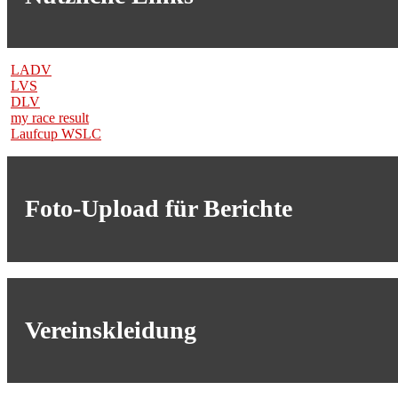
LADV
LVS
DLV
my race result
Laufcup WSLC
Foto-Upload für Berichte
Vereinskleidung