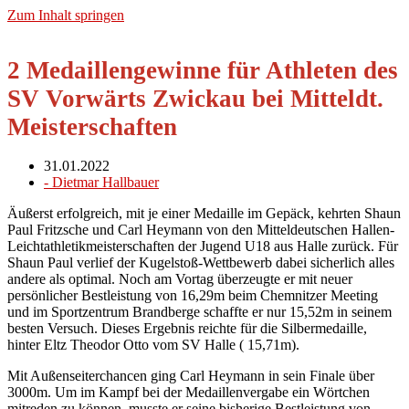
Zum Inhalt springen
2 Medaillengewinne für Athleten des
SV Vorwärts Zwickau bei Mitteldt.
Meisterschaften
31.01.2022
-
Dietmar Hallbauer
Äußerst erfolgreich, mit je einer Medaille im Gepäck, kehrten Shaun
Paul Fritzsche und Carl Heymann von den Mitteldeutschen Hallen-
Leichtathletikmeisterschaften der Jugend U18 aus Halle zurück. Für
Shaun Paul verlief der Kugelstoß-Wettbewerb dabei sicherlich alles
andere als optimal. Noch am Vortag überzeugte er mit neuer
persönlicher Bestleistung von 16,29m beim Chemnitzer Meeting
und im Sportzentrum Brandberge schaffte er nur 15,52m in seinem
besten Versuch. Dieses Ergebnis reichte für die Silbermedaille,
hinter Eltz Theodor Otto vom SV Halle ( 15,71m).
Mit Außenseiterchancen ging Carl Heymann in sein Finale über
3000m. Um im Kampf bei der Medaillenvergabe ein Wörtchen
mitreden zu können, musste er seine bisherige Bestleistung von