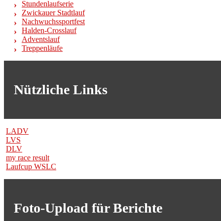
Stundenlaufserie
Zwickauer Stadtlauf
Nachwuchssportfest
Halden-Crosslauf
Adventslauf
Treppenläufe
Nützliche Links
LADV
LVS
DLV
my race result
Laufcup WSLC
Foto-Upload für Berichte