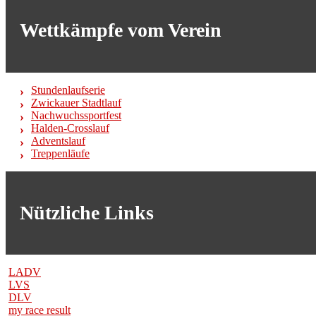
Wettkämpfe vom Verein
Stundenlaufserie
Zwickauer Stadtlauf
Nachwuchssportfest
Halden-Crosslauf
Adventslauf
Treppenläufe
Nützliche Links
LADV
LVS
DLV
my race result