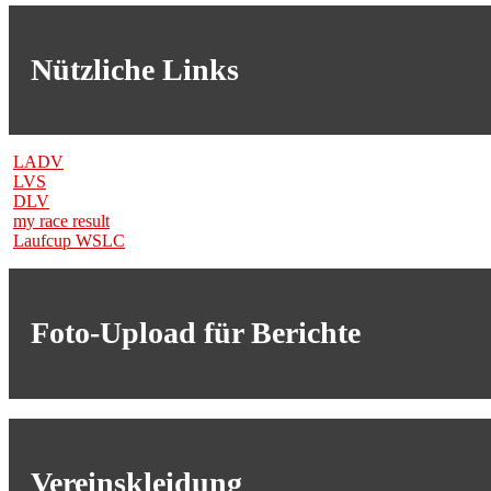
Nützliche Links
LADV
LVS
DLV
my race result
Laufcup WSLC
Foto-Upload für Berichte
Vereinskleidung