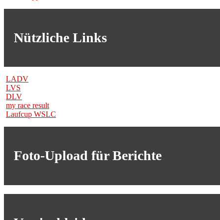
Nützliche Links
LADV
LVS
DLV
my race result
Laufcup WSLC
Foto-Upload für Berichte