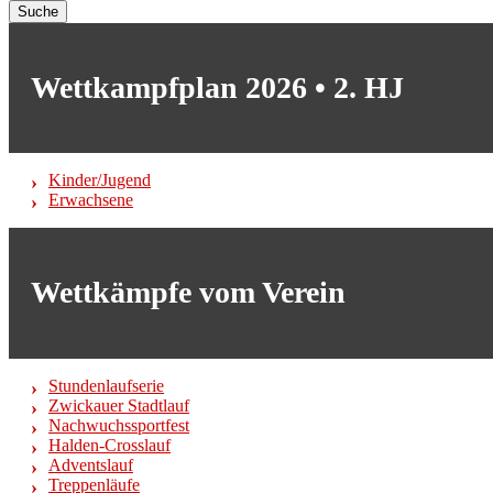
Suche
Wettkampfplan 2026 • 2. HJ
Kinder/Jugend
Erwachsene
Wettkämpfe vom Verein
Stundenlaufserie
Zwickauer Stadtlauf
Nachwuchssportfest
Halden-Crosslauf
Adventslauf
Treppenläufe