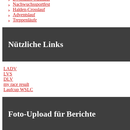
Nachwuchssportfest
Halden-Crosslauf
Adventslauf
Treppenläufe
Nützliche Links
LADV
LVS
DLV
my race result
Laufcup WSLC
Foto-Upload für Berichte