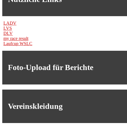
LADV
LVS
DLV
my race result
Laufcup WSLC
Foto-Upload für Berichte
Vereinskleidung