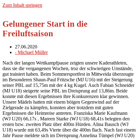
Zum Inhalt springen
Gelungener Start in die
Freiluftsaison
27.06.2020
-
Michael Müller
Nach der langen Wettkampfpause zeigten unsere Kaderathleten,
dass sie die vergangenen Wochen, troz der schwierigen Umstände,
gut trainiert haben. Beim Sommersportfest in Mittweida überzeugte
im Besonderen Shaun-Paul Fritzsche (MJ U16) mit der Steigerung
seiner PBL auf 15,75m mit der 4 kg Kugel. Auch Fabian Schneider
(MJ U18) steigerte seine PBL im Dreisprung auf 13,86m. Beide
konnte mit diesen Ergebnissen ihre Konkurenzen klar gewinnen.
Unsere Mädels hatten mit einem böigen Gegenwind auf der
Zielgerade zu kämpfen, konnten aber trotzdem mit guten
Ergebnissen die Heimreise antreten. Franziska Marie Kaufmann
(WJ U20) 66,17s , Mareen Starke (WJ U18) 68,41s belegten den
ersten bzw. zweiten Platz über 400m Hürden. Alina Bausch (WJ
U18) wurde mit 63,49s Vierte über die 400m flach. Nach fast einem
Jahr Pause meldete sich im Dreisprung Annelina Tümpel (WJ U20)