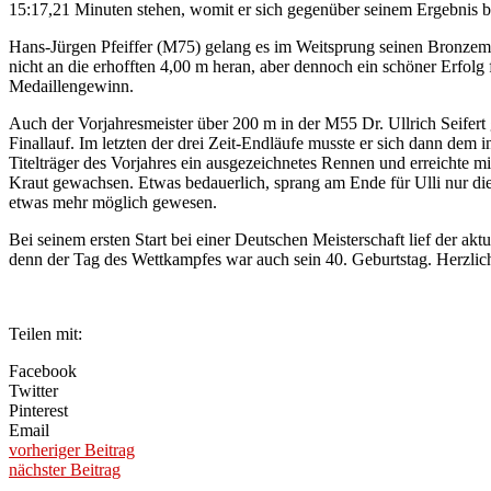
15:17,21 Minuten stehen, womit er sich gegenüber seinem Ergebnis 
Hans-Jürgen Pfeiffer (M75) gelang es im Weitsprung seinen Bronzem
nicht an die erhofften 4,00 m heran, aber dennoch ein schöner Erfolg f
Medaillengewinn.
Auch der Vorjahresmeister über 200 m in der M55 Dr. Ullrich Seifert
Finallauf. Im letzten der drei Zeit-Endläufe musste er sich dann dem 
Titelträger des Vorjahres ein ausgezeichnetes Rennen und erreichte mi
Kraut gewachsen. Etwas bedauerlich, sprang am Ende für Ulli nur die
etwas mehr möglich gewesen.
Bei seinem ersten Start bei einer Deutschen Meisterschaft lief der 
denn der Tag des Wettkampfes war auch sein 40. Geburtstag. Herzl
Teilen mit:
Facebook
Twitter
Pinterest
Email
vorheriger Beitrag
nächster Beitrag