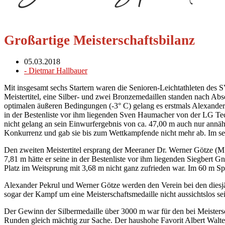
Großartige Meisterschaftsbilanz
05.03.2018
-
Dietmar Hallbauer
Mit insgesamt sechs Startern waren die Senioren-Leichtathleten des 
Meistertitel, eine Silber- und zwei Bronzemedaillen standen nach Abs
optimalen äußeren Bedingungen (-3° C) gelang es erstmals Alexander 
in der Bestenliste vor ihm liegenden Sven Haumacher von der LG Teck
nicht gelang an sein Einwurfergebnis von ca. 47,00 m auch nur annä
Konkurrenz und gab sie bis zum Wettkampfende nicht mehr ab. Im sech
Den zweiten Meistertitel ersprang der Meeraner Dr. Werner Götze (M
7,81 m hätte er seine in der Bestenliste vor ihm liegenden Siegber
Platz im Weitsprung mit 3,68 m nicht ganz zufrieden war. Im 60 m Spri
Alexander Pekrul und Werner Götze werden den Verein bei den diesjäh
sogar der Kampf um eine Meisterschaftsmedaille nicht aussichtslos se
Der Gewinn der Silbermedaille über 3000 m war für den bei Meisters
Runden gleich mächtig zur Sache. Der haushohe Favorit Albert Walter 