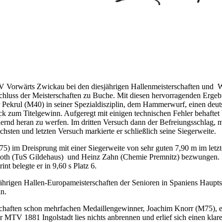
SV Vorwärts Zwickau bei den diesjährigen Hallenmeisterschaften und Wi
chluss der Meisterschaften zu Buche. Mit diesen hervorragenden Ergebn
Pekrul (M40) in seiner Spezialdisziplin, dem Hammerwurf, einen deuts
 zum Titelgewinn. Aufgeregt mit einigen technischen Fehler behaftet be
hernd heran zu werfen. Im dritten Versuch dann der Befreiungsschlag,
sten und letzten Versuch markierte er schließlich seine Siegerweite.
75) im Dreisprung mit einer Siegerweite von sehr guten 7,90 m im let
t Gnoth (TuS Gildehaus) und Heinz Zahn (Chemie Premnitz) bezwungen. 
nt belegte er in 9,60 s Platz 6.
rigen Hallen-Europameisterschaften der Senioren in Spaniens Hauptsta
in.
chaften schon mehrfachen Medaillengewinner, Joachim Knorr (M75), ein
MTV 1881 Ingolstadt lies nichts anbrennen und erlief sich einen klare