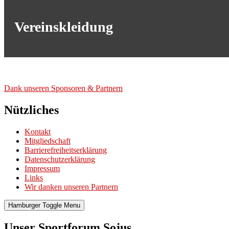
Vereinskleidung
Dank unse­ren Spon­so­ren & Part­nern
Nützliches
Kontakt
Mitgliedschaft
Barrierefreiheitserklärung
Datenschutzerklärung
Impressum
Links
Wir danken unseren Partnern
Hamburger Toggle Menu
Unser Sportforum Sojus