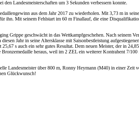
bei den Landesmeisterschaften um 3 Sekunden verbessern konnte.
edaillengewinn aus dem Jahr 2017 zu wiederholen. Mit 3,73 m in sein
ür ihn. Mit seinem Fehlstart im 60 m Finallauf, die eine Disqualifikatio
 ging Grippe geschwächt in das Wettkampfgeschehen. Nach seinem Verzi
in diesen Jahr in seine Altersklasse mit Saisonbestleistung aufgestieg
t 25,67 s auch ein sehr gutes Resultat. Dem neuen Meister, der in 24,85
 Bronzemedaille heraus, weil im 2 ZEL ein weiterer Kontrahent 7/100 
aktuelle Landesmeister über 800 m, Ronny Heymann (M40) in einer Zeit 
ichen Glückwunsch!