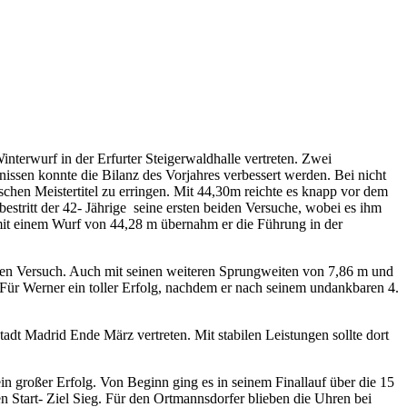
nterwurf in der Erfurter Steigerwaldhalle vertreten. Zwei
issen konnte die Bilanz des Vorjahres verbessert werden. Bei nicht
chen Meistertitel zu erringen. Mit 44,30m reichte es knapp vor dem
stritt der 42- Jährige seine ersten beiden Versuche, wobei es ihm
 mit einem Wurf von 44,28 m übernahm er die Führung in der
zten Versuch. Auch mit seinen weiteren Sprungweiten von 7,86 m und
Für Werner ein toller Erfolg, nachdem er nach seinem undankbaren 4.
dt Madrid Ende März vertreten. Mit stabilen Leistungen sollte dort
 großer Erfolg. Von Beginn ging es in seinem Finallauf über die 15
n Start- Ziel Sieg. Für den Ortmannsdorfer blieben die Uhren bei