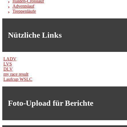
Halden-Crosslauf
Adventslauf
Treppenläufe
Nützliche Links
LADV
LVS
DLV
my race result
Laufcup WSLC
Foto-Upload für Berichte