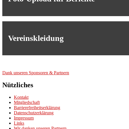
Vereinskleidung
Dank unse­ren Spon­so­ren & Part­nern
Nützliches
Kontakt
Mitgliedschaft
Barrierefreiheitserklärung
Datenschutzerklärung
Impressum
Links
Wir danken unseren Partnern