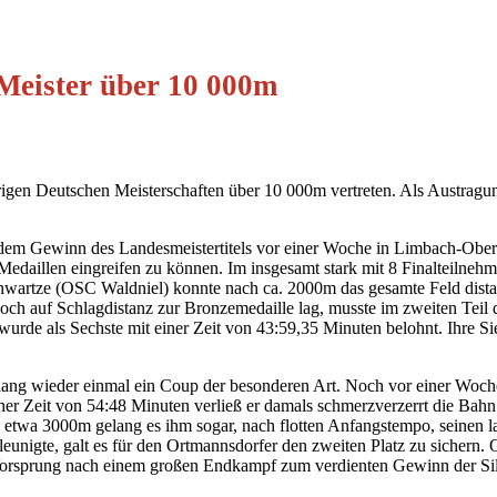
Meister über 10 000m
gen Deutschen Meisterschaften über 10 000m vertreten. Als Austragungs
dem Gewinn des Landesmeistertitels vor einer Woche in Limbach-Oberf
daillen eingreifen zu können. Im insgesamt stark mit 8 Finalteilnehmer
artze (OSC Waldniel) konnte nach ca. 2000m das gesamte Feld distanz
noch auf Schlagdistanz zur Bronzemedaille lag, musste im zweiten Tei
d wurde als Sechste mit einer Zeit von 43:59,35 Minuten belohnt. Ihre 
ng wieder einmal ein Coup der besonderen Art. Noch vor einer Woche s
iner Zeit von 54:48 Minuten verließ er damals schmerzverzerrt die Bah
s etwa 3000m gelang es ihm sogar, nach flotten Anfangstempo, seine
chleunigte, galt es für den Ortmannsdorfer den zweiten Platz zu siche
orsprung nach einem großen Endkampf zum verdienten Gewinn der Silber