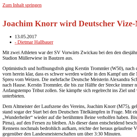
Zum Inhalt springen
Joachim Knorr wird Deutscher Vize-
13.05.2017
-
Dietmar Hallbauer
Mit zwei Athleten war der SV Vorwärts Zwickau bei den den diesjähri
Stadion Müllerwiese in Bautzen aus.
Optimistisch und hoffnungsfroh ging Kerstin Trommler (W50), nach 
vorn herein klar, dass es schwer werden würde in den Kampf um die Me
Spreu vom Weizen. Die mehrfache Deutsche Meisterin Alexandra Schw
nach Hause. Kerstin Trommler, die bis zur Hälfte der Strecke immer 
Anfangstempo Tribut zollen. Sie kämpfte sich regelrecht ins Ziel un
unterbieten.
Dem Altmeister der Laufszene des Vereins, Joachim Knorr (M75), gela
stand sogar der Start bei den Deutschen Titelkämpfen in Frage. Mit e
„Wunderheiler“ wieder auf die berühmten Beine verholfen haben. Bi
Pirna), auf den Fersen zu bleiben. Als dieser dann entscheidend bes
Rennens nochmals bedrohlich aufkam, reichte der heraus gelaufene V
gegenüber den Landesmeisterschaften um über 3:30 Minuten.