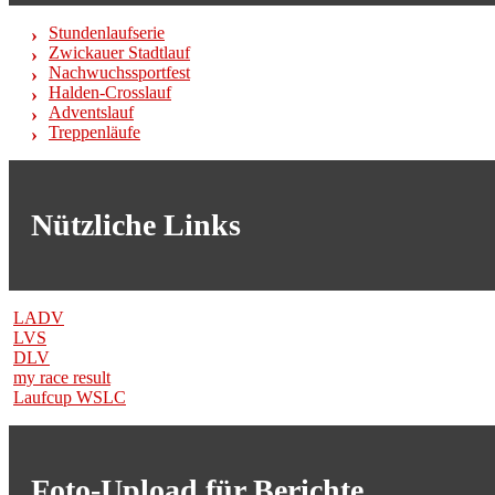
Stundenlaufserie
Zwickauer Stadtlauf
Nachwuchssportfest
Halden-Crosslauf
Adventslauf
Treppenläufe
Nützliche Links
LADV
LVS
DLV
my race result
Laufcup WSLC
Foto-Upload für Berichte