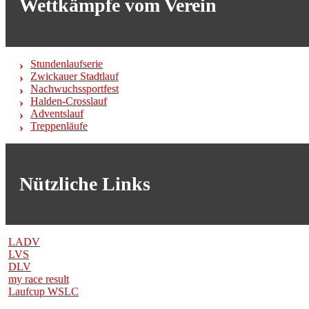
Wettkämpfe vom Verein
Stundenlaufserie
Zwickauer Stadtlauf
Nachwuchssportfest
Halden-Crosslauf
Adventslauf
Treppenläufe
Nützliche Links
LADV
LVS
DLV
my race result
Laufcup WSLC