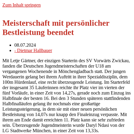
Zum Inhalt springen
Meisterschaft mit persönlicher
Bestleistung beendet
08.07.2024
-
Dietmar Hallbauer
Mit Letje Gärtner, der einzigen Starterin des SV Vorwärts Zwickau,
fanden die Deutschen Jugendmeisterschaften der U18 am
vergangenen Wochenende in Mönchengladbach statt. Der jungen
Werdauerin gelang bei ihrem Auftritt in ihrer Spezialdisziplin, dem
100m Hürdenlauf, eine recht überzeugende Leistung. Im Starterfeld
der insgesamt 35 Läuferinnen reichte ihr Platz vier im vierten der
fünf Vorläufe, in einer Zeit von 14,27s, gerade noch zum Einzug ins
Halbfinale der besten 16. Bei den 3 Stunden späteren stattfindenden
Halbfinalläufen gelang ihr nochmals eine großartige
Leistungssteigerung, in dem sie mit einer neuen persönlichen
Bestleistung von 14,07s nur knapp den Finaleinzug verpasste. Mit
ihrem am Ende damit erreichten 11. Platz kann sie sehr zufrieden
sein. Überzeugende Jugendmeisterin wurde Daryl Ndasi von der
LG Stadtwerke München, in einer Zeit von 13,33s.