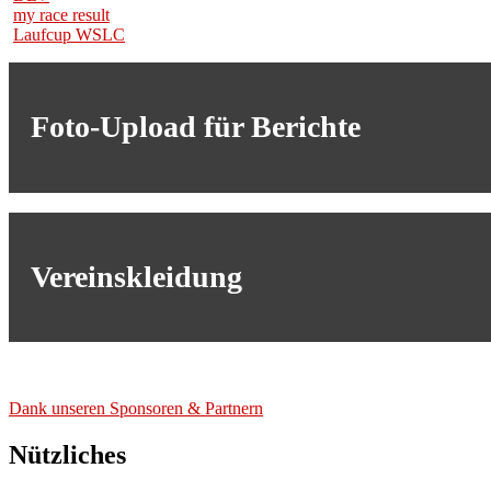
my race result
Laufcup WSLC
Foto-Upload für Berichte
Vereinskleidung
Dank unse­ren Spon­so­ren & Part­nern
Nützliches