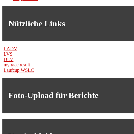
Nützliche Links
LADV
LVS
DLV
my race result
Laufcup WSLC
Foto-Upload für Berichte