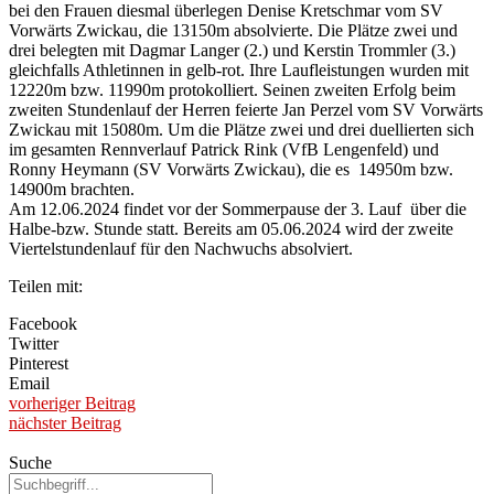
bei den Frauen diesmal überlegen Denise Kretschmar vom SV
Vorwärts Zwickau, die 13150m absolvierte. Die Plätze zwei und
drei belegten mit Dagmar Langer (2.) und Kerstin Trommler (3.)
gleichfalls Athletinnen in gelb-rot. Ihre Laufleistungen wurden mit
12220m bzw. 11990m protokolliert. Seinen zweiten Erfolg beim
zweiten Stundenlauf der Herren feierte Jan Perzel vom SV Vorwärts
Zwickau mit 15080m. Um die Plätze zwei und drei duellierten sich
im gesamten Rennverlauf Patrick Rink (VfB Lengenfeld) und
Ronny Heymann (SV Vorwärts Zwickau), die es 14950m bzw.
14900m brachten.
Am 12.06.2024 findet vor der Sommerpause der 3. Lauf über die
Halbe-bzw. Stunde statt. Bereits am 05.06.2024 wird der zweite
Viertelstundenlauf für den Nachwuchs absolviert.
Teilen mit:
Facebook
Twitter
Pinterest
Email
vorheriger Beitrag
nächster Beitrag
Suche