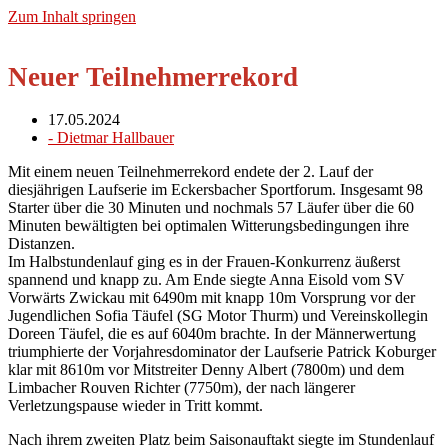
Zum Inhalt springen
Neuer Teilnehmerrekord
17.05.2024
-
Dietmar Hallbauer
Mit einem neuen Teilnehmerrekord endete der 2. Lauf der
diesjährigen Laufserie im Eckersbacher Sportforum. Insgesamt 98
Starter über die 30 Minuten und nochmals 57 Läufer über die 60
Minuten bewältigten bei optimalen Witterungsbedingungen ihre
Distanzen.
Im Halbstundenlauf ging es in der Frauen-Konkurrenz äußerst
spannend und knapp zu. Am Ende siegte Anna Eisold vom SV
Vorwärts Zwickau mit 6490m mit knapp 10m Vorsprung vor der
Jugendlichen Sofia Täufel (SG Motor Thurm) und Vereinskollegin
Doreen Täufel, die es auf 6040m brachte. In der Männerwertung
triumphierte der Vorjahresdominator der Laufserie Patrick Koburger
klar mit 8610m vor Mitstreiter Denny Albert (7800m) und dem
Limbacher Rouven Richter (7750m), der nach längerer
Verletzungspause wieder in Tritt kommt.
Nach ihrem zweiten Platz beim Saisonauftakt siegte im Stundenlauf