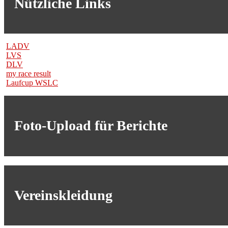
Nützliche Links
LADV
LVS
DLV
my race result
Laufcup WSLC
Foto-Upload für Berichte
Vereinskleidung