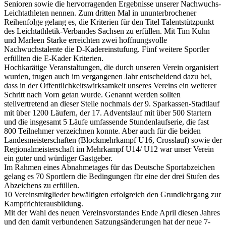
Senioren sowie die hervorragenden Ergebnisse unserer Nachwuchs-
Leichtathleten nennen. Zum dritten Mal in ununterbrochener
Reihenfolge gelang es, die Kriterien für den Titel Talentstützpunkt
des Leichtathletik-Verbandes Sachsen zu erfüllen. Mit Tim Kuhn
und Marleen Starke erreichten zwei hoffnungsvolle
Nachwuchstalente die D-Kadereinstufung. Fünf weitere Sportler
erfüllten die E-Kader Kriterien.
Hochkarätige Veranstaltungen, die durch unseren Verein organisiert
wurden, trugen auch im vergangenen Jahr entscheidend dazu bei,
dass in der Öffentlichkeitswirksamkeit unseres Vereins ein weiterer
Schritt nach Vorn getan wurde. Genannt werden sollten
stellvertretend an dieser Stelle nochmals der 9. Sparkassen-Stadtlauf
mit über 1200 Läufern, der 17. Adventslauf mit über 500 Startern
und die insgesamt 5 Läufe umfassende Stundenlaufserie, die fast
800 Teilnehmer verzeichnen konnte. Aber auch für die beiden
Landesmeisterschaften (Blockmehrkampf U16, Crosslauf) sowie der
Regionalmeisterschaft im Mehrkampf U14/ U12 war unser Verein
ein guter und würdiger Gastgeber.
Im Rahmen eines Abnahmetages für das Deutsche Sportabzeichen
gelang es 70 Sportlern die Bedingungen für eine der drei Stufen des
Abzeichens zu erfüllen.
10 Vereinsmitglieder bewältigten erfolgreich den Grundlehrgang zur
Kampfrichterausbildung.
Mit der Wahl des neuen Vereinsvorstandes Ende April diesen Jahres
und den damit verbundenen Satzungsänderungen hat der neue 7-