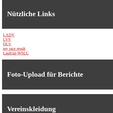
Nützliche Links
LADV
LVS
DLV
my race result
Laufcup WSLC
Foto-Upload für Berichte
Vereinskleidung