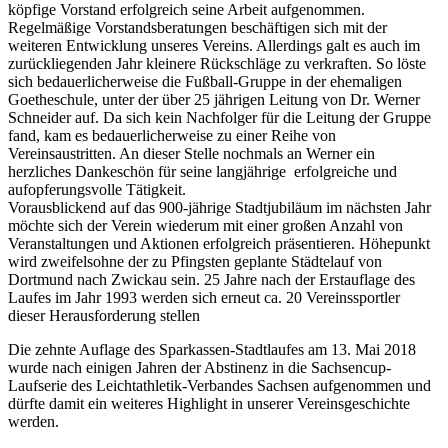
köpfige Vorstand erfolgreich seine Arbeit aufgenommen.
Regelmäßige Vorstandsberatungen beschäftigen sich mit der
weiteren Entwicklung unseres Vereins. Allerdings galt es auch im
zurückliegenden Jahr kleinere Rückschläge zu verkraften. So löste
sich bedauerlicherweise die Fußball-Gruppe in der ehemaligen
Goetheschule, unter der über 25 jährigen Leitung von Dr. Werner
Schneider auf. Da sich kein Nachfolger für die Leitung der Gruppe
fand, kam es bedauerlicherweise zu einer Reihe von
Vereinsaustritten. An dieser Stelle nochmals an Werner ein
herzliches Dankeschön für seine langjährige erfolgreiche und
aufopferungsvolle Tätigkeit.
Vorausblickend auf das 900-jährige Stadtjubiläum im nächsten Jahr
möchte sich der Verein wiederum mit einer großen Anzahl von
Veranstaltungen und Aktionen erfolgreich präsentieren. Höhepunkt
wird zweifelsohne der zu Pfingsten geplante Städtelauf von
Dortmund nach Zwickau sein. 25 Jahre nach der Erstauflage des
Laufes im Jahr 1993 werden sich erneut ca. 20 Vereinssportler
dieser Herausforderung stellen
Die zehnte Auflage des Sparkassen-Stadtlaufes am 13. Mai 2018
wurde nach einigen Jahren der Abstinenz in die Sachsencup-
Laufserie des Leichtathletik-Verbandes Sachsen aufgenommen und
dürfte damit ein weiteres Highlight in unserer Vereinsgeschichte
werden.