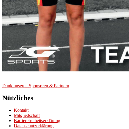
Dank unse­ren Spon­so­ren & Part­nern
Nützliches
Kontakt
Mitgliedschaft
Barrierefreiheitserklärung
Datenschutzerklärung