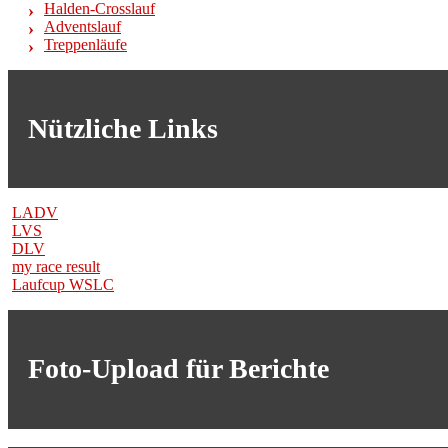
Halden-Crosslauf
Adventslauf
Treppenläufe
Nützliche Links
LADV
LVS
DLV
my race result
Laufcup WSLC
Foto-Upload für Berichte