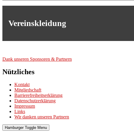
Vereinskleidung
Dank unse­ren Spon­so­ren & Part­nern
Nützliches
Kontakt
Mitgliedschaft
Barrierefreiheitserklärung
Datenschutzerklärung
Impressum
Links
Wir danken unseren Partnern
Hamburger Toggle Menu