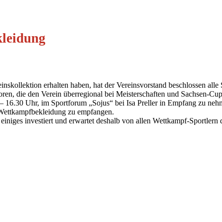
kleidung
skollektion erhalten haben, hat der Vereinsvorstand beschlossen alle S
enioren, die den Verein überregional bei Meisterschaften und Sachsen-Cu
 – 16.30 Uhr, im Sportforum „Sojus“ bei Isa Preller in Empfang zu neh
 Wettkampfbekleidung zu empfangen.
einiges investiert und erwartet deshalb von allen Wettkampf-Sportlern 