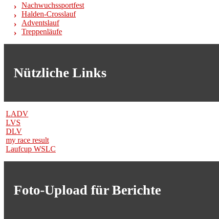
Nachwuchssportfest
Halden-Crosslauf
Adventslauf
Treppenläufe
Nützliche Links
LADV
LVS
DLV
my race result
Laufcup WSLC
Foto-Upload für Berichte