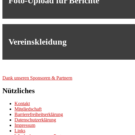
Foto-Upload für Berichte
Vereinskleidung
Dank unse­ren Spon­so­ren & Part­nern
Nützliches
Kontakt
Mitgliedschaft
Barrierefreiheitserklärung
Datenschutzerklärung
Impressum
Links