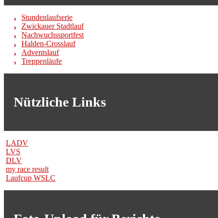
Stundenlaufserie
Zwickauer Stadtlauf
Nachwuchssportfest
Halden-Crosslauf
Adventslauf
Treppenläufe
Nützliche Links
LADV
LVS
DLV
my race result
Laufcup WSLC