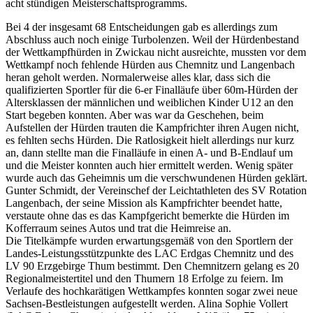
acht stündigen Meisterschaftsprogramms.
Bei 4 der insgesamt 68 Entscheidungen gab es allerdings zum
Abschluss auch noch einige Turbolenzen. Weil der Hürdenbestand
der Wettkampfhürden in Zwickau nicht ausreichte, mussten vor dem
Wettkampf noch fehlende Hürden aus Chemnitz und Langenbach
heran geholt werden. Normalerweise alles klar, dass sich die
qualifizierten Sportler für die 6-er Finalläufe über 60m-Hürden der
Altersklassen der männlichen und weiblichen Kinder U12 an den
Start begeben konnten. Aber was war da Geschehen, beim
Aufstellen der Hürden trauten die Kampfrichter ihren Augen nicht,
es fehlten sechs Hürden. Die Ratlosigkeit hielt allerdings nur kurz
an, dann stellte man die Finalläufe in einen A- und B-Endlauf um
und die Meister konnten auch hier ermittelt werden. Wenig später
wurde auch das Geheimnis um die verschwundenen Hürden geklärt.
Gunter Schmidt, der Vereinschef der Leichtathleten des SV Rotation
Langenbach, der seine Mission als Kampfrichter beendet hatte,
verstaute ohne das es das Kampfgericht bemerkte die Hürden im
Kofferraum seines Autos und trat die Heimreise an.
Die Titelkämpfe wurden erwartungsgemäß von den Sportlern der
Landes-Leistungsstützpunkte des LAC Erdgas Chemnitz und des
LV 90 Erzgebirge Thum bestimmt. Den Chemnitzern gelang es 20
Regionalmeistertitel und den Thumern 18 Erfolge zu feiern. Im
Verlaufe des hochkarätigen Wettkampfes konnten sogar zwei neue
Sachsen-Bestleistungen aufgestellt werden. Alina Sophie Vollert