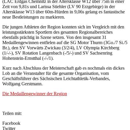
(LAC Erdgas Chemnitz in der Altersklasse W12 über 75m in einer
Zeit von 9,81s und Larissa Stiehler (LV 90 Erzgebirge) in der
Altersklasse W13 über 60m-Hürden in 9,06s gelang es fantastische
neue Bestleistungen zu markieren.
Die jungen Athleten der Region konnten sich im Vergleich mit den
leistungsstärksten Sportlern des gesamten Regionalbereiches
ebenfalls prächtig in Szene setzen. Von den insgesamt 31
Medaillengewinnen entfielen auf die SG Motor Thurm (3Go./7 Si./5
Br.), den SV Vorwärts Zwickau (3/2/4), LV Olympia Kirchberg
(1/-/-), SV Rotation Langenbach (-/5/-) und SV Sachsenring
Hohenstein-Ernstthal (-/-/1).
Kurz nach Abschluss der Meisterschaft gab es nochmals ein dickes
Lob an die Veranstalter für die gesamte Organisation, vom
Geschäftsführer des Sächsischen Leichtathletik-Verbandes,
Wolfgang Gerstmann.
Die Medaillengewinner der Region
Teilen mit:
Facebook
Twitter