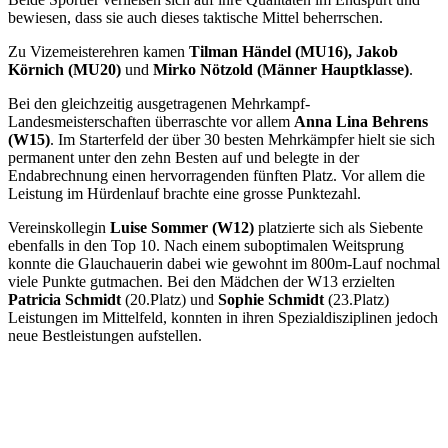
bewiesen, dass sie auch dieses taktische Mittel beherrschen.
Zu Vizemeisterehren kamen
Tilman Händel (MU16), Jakob
Körnich (MU20)
und
Mirko Nötzold (Männer Hauptklasse)
.
Bei den gleichzeitig ausgetragenen Mehrkampf-
Landesmeisterschaften überraschte vor allem
Anna Lina Behrens
(W15)
. Im Starterfeld der über 30 besten Mehrkämpfer hielt sie sich
permanent unter den zehn Besten auf und belegte in der
Endabrechnung einen hervorragenden fünften Platz. Vor allem die
Leistung im Hürdenlauf brachte eine grosse Punktezahl.
Vereinskollegin
Luise Sommer (W12)
platzierte sich als Siebente
ebenfalls in den Top 10. Nach einem suboptimalen Weitsprung
konnte die Glauchauerin dabei wie gewohnt im 800m-Lauf nochmal
viele Punkte gutmachen. Bei den Mädchen der W13 erzielten
Patricia Schmidt
(20.Platz) und
Sophie Schmidt
(23.Platz)
Leistungen im Mittelfeld, konnten in ihren Spezialdisziplinen jedoch
neue Bestleistungen aufstellen.