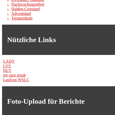
Nachwuchssportfest
Halden-Crosslauf
Adventslauf
Treppenläufe
Nützliche Links
LADV
LVS
DLV
my race result
Laufcup WSLC
Foto-Upload für Berichte