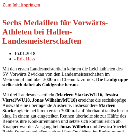
Zum Inhalt springen
Sechs Medaillen für Vorwärts-
Athleten bei Hallen-
Landesmeisterschaften
16.01.2018
-
Erik Hass
Mit den ersten Landesmeistertiteln kehrten die Leichtathleten des
SV Vorwärts Zwickau von den Landesmeisterschaften im
Mehrkampf und über 3000m in Chemnitz zurück.
Die Laufgruppe
stellte sich dabei als Goldgrube heraus.
Mit drei Landesmeistertiteln (
Marleen Starke/WU16, Jessica
Viertel/WU18, Jonas Wilhelm/MU18
) erreichte die sechsköpfige
Auswahl eine überragende Ausbeute. Insbesondere
Marleen
Starke
agierte bei ihrem ersten 3000m-Lauf überhaupt taktisch sehr
klug. In einem gut eingeteilten Rennen überholte sie zur Hälfte des
Rennens ihre Konkurrentinnen und setzte sich kontinuierlich ab.
Knapper war der Ausgang bei
Jonas Wilhelm
und
Jessica Viertel
.
Beide Sportler verließen sich auf ihre Qualitäten im Endspurt und