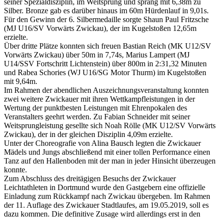
seiner Spezialdisziplin, im Weitsprung und sprang mit 6,38m zu
Silber. Bronze gab es darüber hinaus im 60m Hürdenlauf in 9,01s.
Für den Gewinn der 6. Silbermedaille sorgte Shaun Paul Fritzsche
(MJ U16/SV Vorwärts Zwickau), der im Kugelstoßen 12,65m
erzielte.
Über dritte Plätze konnten sich freuen Bastian Reich (MK U12/SV
Vorwärts Zwickau) über 50m in 7,74s, Marius Lampert (MJ
U14/SSV Fortschritt Lichtenstein) über 800m in 2:31,32 Minuten
und Rabea Schories (WJ U16/SG Motor Thurm) im Kugelstoßen
mit 9,64m.
Im Rahmen der abendlichen Auszeichnungsveranstaltung konnten
zwei weitere Zwickauer mit ihren Wettkampfleistungen in der
Wertung der punktbesten Leistungen mit Ehrenpokalen des
Veranstalters geehrt werden. Zu Fabian Schneider mit seiner
Weitsprungleistung gesellte sich Noah Rölle (MK U12/SV Vorwärts
Zwickau), der in der gleichen Disziplin 4,09m erzielte.
Unter der Choreografie von Alina Bausch legten die Zwickauer
Mädels und Jungs abschließend mit einer tollen Performance einen
Tanz auf den Hallenboden mit der man in jeder Hinsicht überzeugen
konnte.
Zum Abschluss des dreitägigen Besuchs der Zwickauer
Leichtathleten in Dortmund wurde den Gastgebern eine offizielle
Einladung zum Rückkampf nach Zwickau übergeben. Im Rahmen
der 11. Auflage des Zwickauer Stadtlaufes, am 19.05.2019, soll es
dazu kommen. Die definitive Zusage wird allerdings erst in den