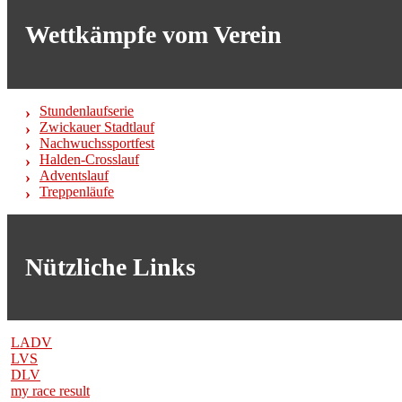
Wettkämpfe vom Verein
Stundenlaufserie
Zwickauer Stadtlauf
Nachwuchssportfest
Halden-Crosslauf
Adventslauf
Treppenläufe
Nützliche Links
LADV
LVS
DLV
my race result