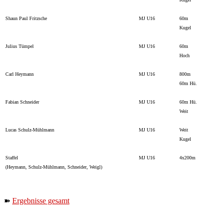
Shaun Paul Fritzsche
MJ U16
60m
Kugel
Julius Tümpel
MJ U16
60m
Hoch
Carl Heymann
MJ U16
800m
60m Hü.
Fabian Schneider
MJ U16
60m Hü.
Weit
Lucas Schulz-Mühlmann
MJ U16
Weit
Kugel
Staffel
MJ U16
4x200m
(Heymann, Schulz-Mühlmann, Schneider, Weigl)
➽
Ergebnisse gesamt