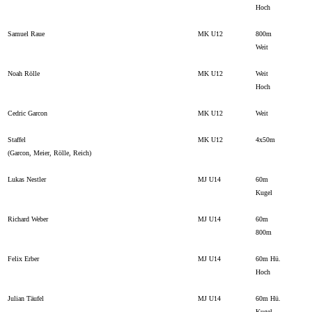
Hoch
Samuel Raue
MK U12
800m
Weit
Noah Rölle
MK U12
Weit
Hoch
Cedric Garcon
MK U12
Weit
Staffel
MK U12
4x50m
(Garcon, Meier, Rölle, Reich)
Lukas Nestler
MJ U14
60m
Kugel
Richard Weber
MJ U14
60m
800m
Felix Erber
MJ U14
60m Hü.
Hoch
Julian Täufel
MJ U14
60m Hü.
Kugel