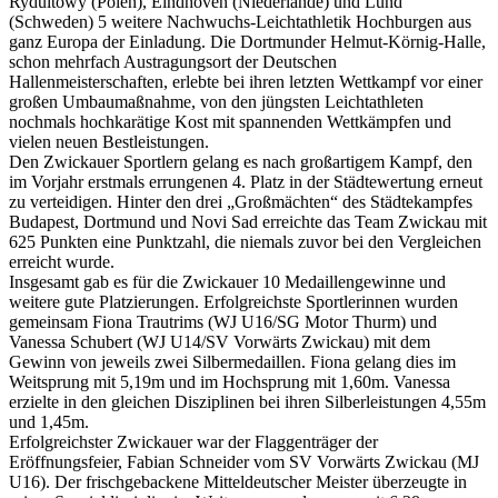
Rydultowy (Polen), Eindhoven (Niederlande) und Lund
(Schweden) 5 weitere Nachwuchs-Leichtathletik Hochburgen aus
ganz Europa der Einladung. Die Dortmunder Helmut-Körnig-Halle,
schon mehrfach Austragungsort der Deutschen
Hallenmeisterschaften, erlebte bei ihren letzten Wettkampf vor einer
großen Umbaumaßnahme, von den jüngsten Leichtathleten
nochmals hochkarätige Kost mit spannenden Wettkämpfen und
vielen neuen Bestleistungen.
Den Zwickauer Sportlern gelang es nach großartigem Kampf, den
im Vorjahr erstmals errungenen 4. Platz in der Städtewertung erneut
zu verteidigen. Hinter den drei „Großmächten“ des Städtekampfes
Budapest, Dortmund und Novi Sad erreichte das Team Zwickau mit
625 Punkten eine Punktzahl, die niemals zuvor bei den Vergleichen
erreicht wurde.
Insgesamt gab es für die Zwickauer 10 Medaillengewinne und
weitere gute Platzierungen. Erfolgreichste Sportlerinnen wurden
gemeinsam Fiona Trautrims (WJ U16/SG Motor Thurm) und
Vanessa Schubert (WJ U14/SV Vorwärts Zwickau) mit dem
Gewinn von jeweils zwei Silbermedaillen. Fiona gelang dies im
Weitsprung mit 5,19m und im Hochsprung mit 1,60m. Vanessa
erzielte in den gleichen Disziplinen bei ihren Silberleistungen 4,55m
und 1,45m.
Erfolgreichster Zwickauer war der Flaggenträger der
Eröffnungsfeier, Fabian Schneider vom SV Vorwärts Zwickau (MJ
U16). Der frischgebackene Mitteldeutscher Meister überzeugte in