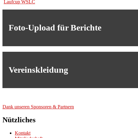
Laufcup WSLC
Foto-Upload für Berichte
Vereinskleidung
Dank unse­ren Spon­so­ren & Part­nern
Nützliches
Kontakt