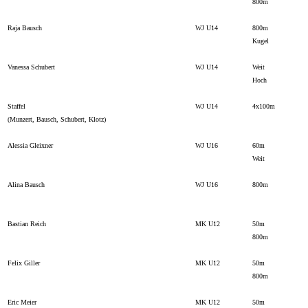
800m
Raja Bausch
WJ U14
800m
Kugel
Vanessa Schubert
WJ U14
Weit
Hoch
Staffel
WJ U14
4x100m
(Munzert, Bausch, Schubert, Klotz)
Alessia Gleixner
WJ U16
60m
Weit
Alina Bausch
WJ U16
800m
Bastian Reich
MK U12
50m
800m
Felix Giller
MK U12
50m
800m
Eric Meier
MK U12
50m