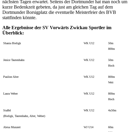
nächsten Tagen erwartet. Seitens der Dortmunder hat man noch um
kurze Bedenkzeit gebeten, da just am gleichen Tag auf dem
Dortmunder Borsigplatz die eventuelle Meisterfeier des BVB
stattfinden könnte.
Alle Ergebnisse der SV Vorwärts Zwickau Sportler im
Überblick:
Shania Bieligk
WK U12
50m
800m
Jenice Tautenhahn
WK U12
50m
Hoch
Pauline Alter
WK U12
800m
Weit
Laura Weber
WK U12
800m
Hoch
Staffel
WK U12
4x50m
(Bieligk, Tautenhahn, Alter, Weber)
Alexa Munzert
WJ U14
60m